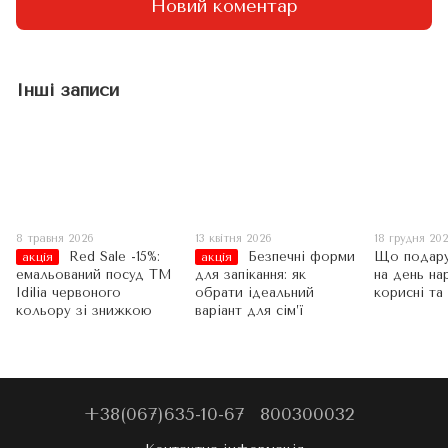
Новий коментар
Інші записи
8 травня 2026
13 квітня 2026
18 грудня 20
Red Sale -15%:
Безпечні форми
Що подару
акція
акція
емальований посуд TM
для запікання: як
на день на
Idilia червоного
обрати ідеальний
корисні та
кольору зі знижкою
варіант для сім’ї
+38(067)635-10-67
800300032