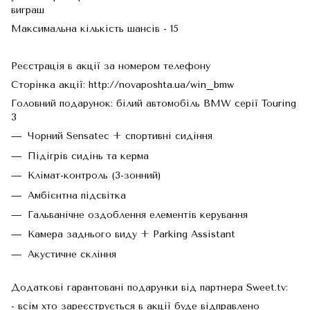
виграш
Максимальна кількість шансів - 15
Реєстрація в акції за номером телефону
Сторінка акції: http://novaposhta.ua/win_bmw
Головний подарунок: білий автомобіль BMW серії Touring
3
Чорний Sensatec + спортивні сидіння
Підігрів сидінь та керма
Клімат-контроль (3-зонний)
Амбієнтна підсвітка
Гальванічне оздоблення елементів керування
Камера заднього виду + Parking Assistant
Акустичне скління
Додаткові гарантовані подарунки від партнера Sweet.tv:
- всім хто зареєструється в акції буде відправлено