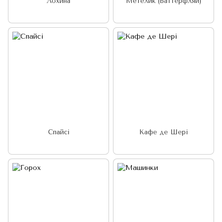
Лохина
Метелик (Баттерфляй)
Спайсі
Кафе де Шері