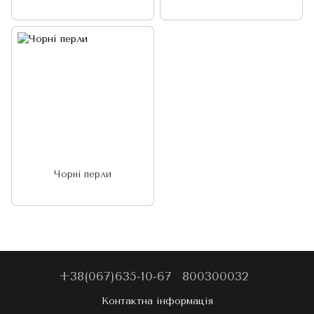
Чорні перли
+38(067)635-10-67
800300032
Контактна інформація