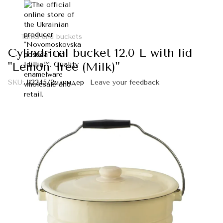
Tanks and buckets
Cylindrical bucket 12.0 L with lid
"Lemon Tree (Milk)"
SKU:
I12245/2млимдер
Leave your feedback