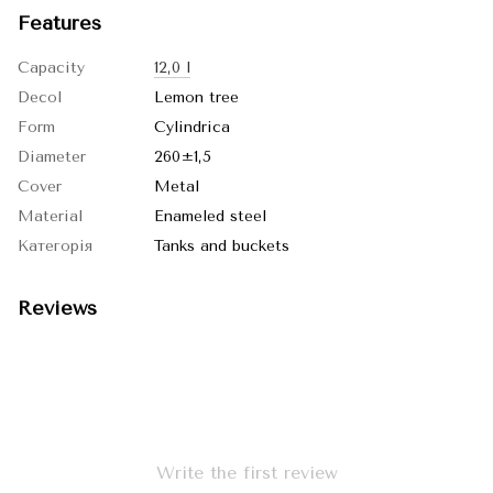
Features
Capacity
12,0 l
Decol
Lemon tree
Form
Cylindrica
Diameter
260±1,5
Cover
Metal
Material
Enameled steel
Категорія
Tanks and buckets
Reviews
Write the first review