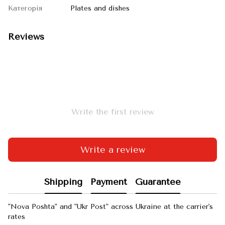
Категорія
Plates and dishes
Reviews
Write the first review
Write a review
Shipping
Payment
Guarantee
"Nova Poshta" and "Ukr Post" across Ukraine at the carrier's
rates