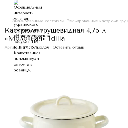
Эмалированные кастрюли
Эмалированные кастрюли гру
Кастрюля грушевидная 4,75 л
«Молочная» Idilia
Артикул:
I171515/1молоч
Оставить отзыв