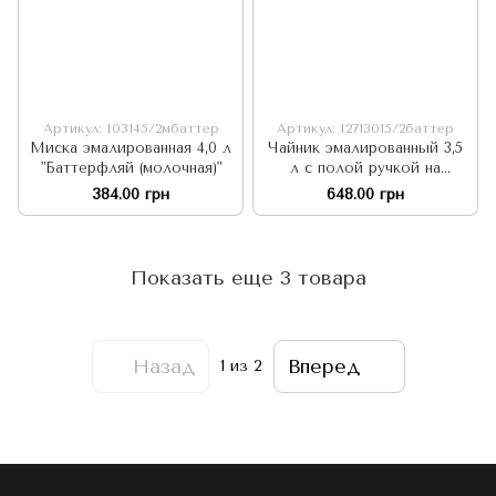
Артикул: I03145/2мбаттер
Артикул: I2713015/2баттер
Миска эмалированная 4,0 л
Чайник эмалированный 3,5
"Баттерфляй (молочная)"
л с полой ручкой на
крышке "Баттерфляй
384.00 грн
648.00 грн
(белая)"
Показать еще 3 товара
Назад
Вперед
1
из 2