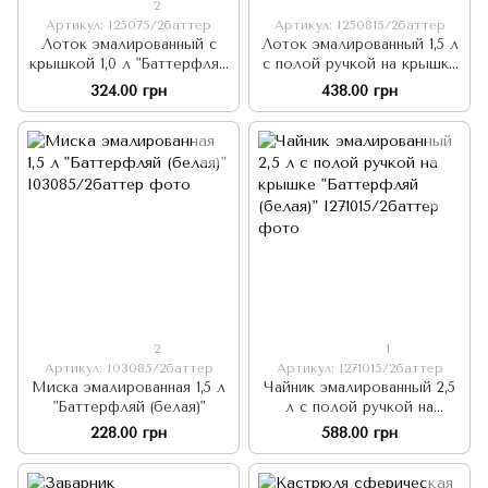
2
Артикул: I25075/2баттер
Артикул: I250815/2баттер
Лоток эмалированный с
Лоток эмалированный 1,5 л
крышкой 1,0 л "Баттерфляй
с полой ручкой на крышке
(белая)"
"Баттерфляй (белая)"
324.00 грн
438.00 грн
2
1
Артикул: I03085/2баттер
Артикул: I271015/2баттер
Миска эмалированная 1,5 л
Чайник эмалированный 2,5
"Баттерфляй (белая)"
л с полой ручкой на
крышке "Баттерфляй
228.00 грн
588.00 грн
(белая)"