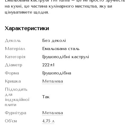
Емальована каструля TM Idilia – це не просто зручність
на кухні, це частина кулінарного мистецтва, яку ви
цінуватимете щодня.
Характеристики
Деколь
Без деколі
Матеріал
Емальована сталь
Категорія
Грушоподібні каструлі
Діаметр
222±1
Форма
Грушоподібна
Кришка
Металева
Підходить
для
Так
індукційної
плити
Фурнітура
Металева
Об'єм
4,75 л