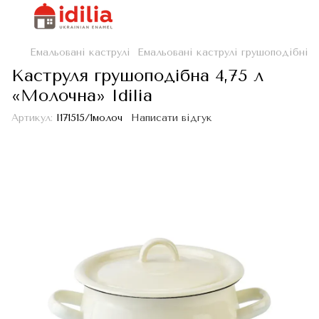
Емальовані каструлі
Емальовані каструлі грушоподібні
Каструля грушоподібна 4,75 л
«Молочна» Idilia
Артикул:
I171515/1молоч
Написати відгук