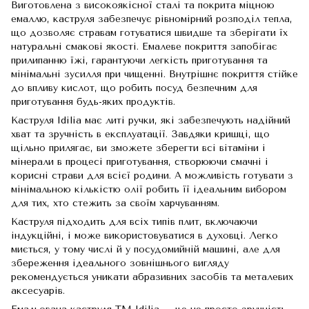
Виготовлена ​​з високоякісної сталі та покрита міцною
емаллю, каструля забезпечує рівномірний розподіл тепла,
що дозволяє стравам готуватися швидше та зберігати їх
натуральні смакові якості. Емалеве покриття запобігає
прилипанню їжі, гарантуючи легкість приготування та
мінімальні зусилля при чищенні. Внутрішнє покриття стійке
до впливу кислот, що робить посуд безпечним для
приготування будь-яких продуктів.
Каструля Idilia має литі ручки, які забезпечують надійний
хват та зручність в експлуатації. Завдяки кришці, що
щільно прилягає, ви зможете зберегти всі вітаміни і
мінерали в процесі приготування, створюючи смачні і
корисні страви для всієї родини. А можливість готувати з
мінімальною кількістю олії робить її ідеальним вибором
для тих, хто стежить за своїм харчуванням.
Каструля підходить для всіх типів плит, включаючи
індукційні, і може використовуватися в духовці. Легко
миється, у тому числі й у посудомийній машині, але для
збереження ідеального зовнішнього вигляду
рекомендується уникати абразивних засобів та металевих
аксесуарів.