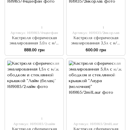
1
1
Артикул: I619165/4чцвефан
Артикул: I619135/2мкорлав
Кастрюля сферическая
Кастрюля сферическая
эмалированная 5,0л с н/ж
эмалированная 3,5л с н/ж
ободком и стеклянной
ободком и стеклянной
888.00 грн
600.00 грн
крышкой "Цветочная
крышкой "Корзинка
фантазия (черная)"
лаванды (молочная)"
1
Артикул: I619085/2лайм
Артикул: I619165/2milLaur
Кастрюля сферическая
Кастрюля сферическая