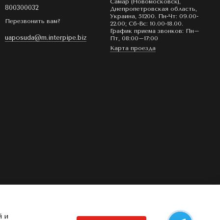
Самар (Новомосковск),
800300032
Днепропетровская область,
Украина, 51200. Пн-Чт: 09.00-
Перезвонить вам?
22.00; Сб-Вс: 10.00-18.00.
График приема звонков: Пн–
uaposuda@m.interpipe.biz
Пт, 08:00–17:00
Карта проезда
й и