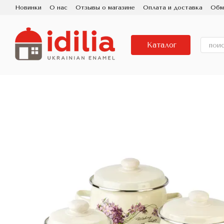
Перейти к основному контенту
Новинки
О нас
Отзывы о магазине
Оплата и доставка
Обм
Пользовательское соглашение
Контактная информация
Исп
Про бренд IDILIA, завод Новомосковский посуд
Фарфоровая
Каталог