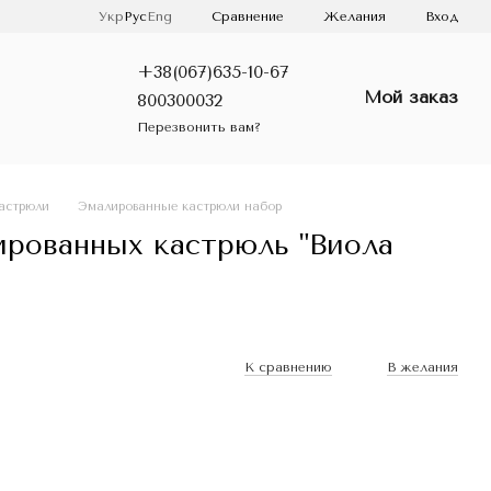
Сравнение
Укр
Рус
Eng
Желания
Вход
+38(067)635-10-67
Мой заказ
800300032
Перезвонить вам?
астрюли
Эмалированные кастрюли набор
ированных кастрюль "Виола
К сравнению
В желания