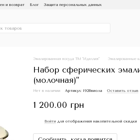
ен и возврат
Блог
Защита персональных данных
ользование и уход
Партнерам
СМИ о нас
 Эмаль
Скидка
Эмалированная посуда ТМ "Идиллия"
Эмалированные к
Набор сферических эмал
(молочная)"
Нет в наличии
Артикул: I928виола
Оставить отзыв
1 200.00 грн
Войти
для отображения накопительной скидки
%
Сообщить, когда появится