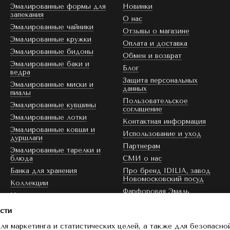
Эмалированные формы для
Новинки
запекания
О нас
Эмалированные чайники
Отзывы о магазине
Эмалированные кружки
Оплата и доставка
Эмалированные бидоны
Обмен и возврат
Эмалированные баки и
Блог
ведра
Защита персональных
Эмалированные миски и
данных
пиалы
Пользовательское
Эмалированные кувшины
соглашение
Эмалированные лотки
Контактная информация
Эмалированные ковши и
Использование и уход
дуршлаги
Партнерам
Эмалированные тарелки и
блюда
СМИ о нас
Банка для хранения
Про бренд IDILIA, завод
Новомосковский посуд
Коллекции
Фарфоровая Эмаль
Цвет эмали
Скидка
сти
ля маркетинга и статистических целей, а также для безопасно
Мы в соцсетях