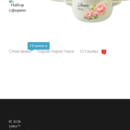
Новинка
Описание
Характеристики
Отзывы
2
© 2026
Idilia™️