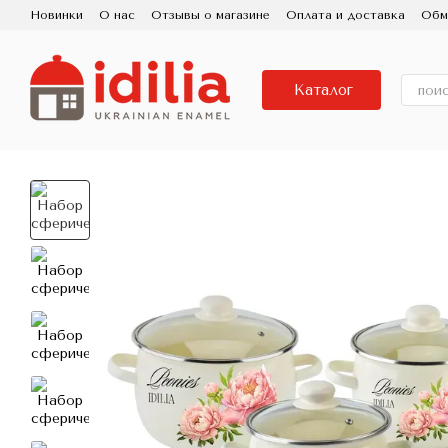
Перейти к основному контенту
Новинки
О нас
Отзывы о магазине
Оплата и доставка
Обм
Пользовательское соглашение
Контактная информация
Исп
Про бренд IDILIA, завод Новомосковский посуд
Фарфоровая
Каталог