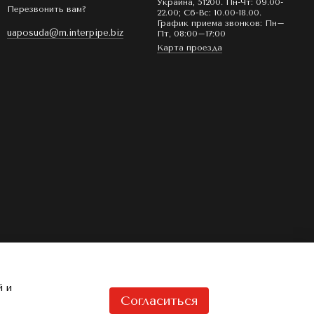
Украина, 51200. Пн-Чт: 09.00-
Перезвонить вам?
22.00; Сб-Вс: 10.00-18.00.
График приема звонков: Пн–
uaposuda@m.interpipe.biz
Пт, 08:00–17:00
Карта проезда
й и
Согласиться