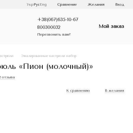
Сравнение
Укр
Рус
Eng
Желания
Вход
+38(067)635-10-67
Мой заказ
800300032
Перезвонить вам?
астрюли
Эмалированные кастрюли набор
рюль «Пион (молочный)»
2 отзыва
К сравнению
В желания