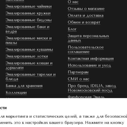
О нас
Эмалированные чайники
Отзывы о магазине
Эмалированные кружки
Оплата и доставка
Эмалированные бидоны
Обмен и возврат
Эмалированные баки и
Блог
ведра
Защита персональных
Эмалированные миски и
данных
пиалы
Пользовательское
Эмалированные кувшины
соглашение
Эмалированные лотки
Контактная информация
Эмалированные ковши и
Использование и уход
дуршлаги
Партнерам
Эмалированные тарелки и
блюда
СМИ о нас
Банка для хранения
Про бренд IDILIA, завод
Новомосковский посуд
Коллекции
Фарфоровая Эмаль
Цвет эмали
Скидка
сти
ля маркетинга и статистических целей, а также для безопасно
Мы в соцсетях
менить это в настройках вашего браузера. Нажмите на кнопку