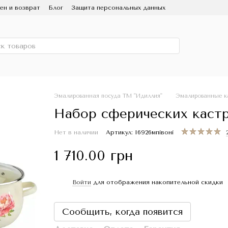
ен и возврат
Блог
Защита персональных данных
ользование и уход
Партнерам
СМИ о нас
 Эмаль
Скидка
Эмалированная посуда ТМ "Идиллия"
Эмалированные к
Набор сферических каст
Нет в наличии
Артикул: I6926мпівоні
1 710.00 грн
Войти
для отображения накопительной скидки
%
Сообщить, когда появится