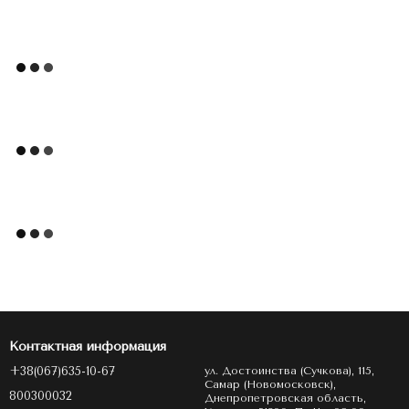
Контактная информация
+38(067)635-10-67
ул. Достоинства (Сучкова), 115,
Самар (Новомосковск),
800300032
Днепропетровская область,