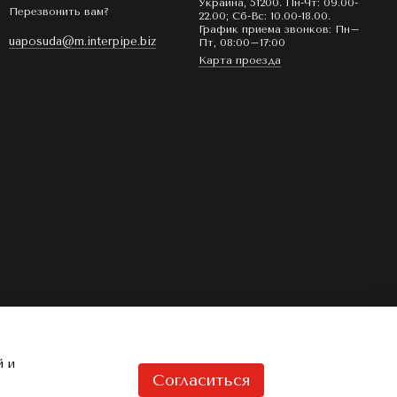
Украина, 51200. Пн-Чт: 09.00-
Перезвонить вам?
22.00; Сб-Вс: 10.00-18.00.
График приема звонков: Пн–
uaposuda@m.interpipe.biz
Пт, 08:00–17:00
Карта проезда
й и
Согласиться