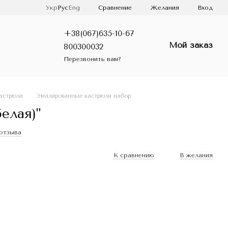
Сравнение
Укр
Рус
Eng
Желания
Вход
+38(067)635-10-67
Мой заказ
800300032
Перезвонить вам?
астрюли
Эмалированные кастрюли набор
елая)"
 отзыва
К сравнению
В желания