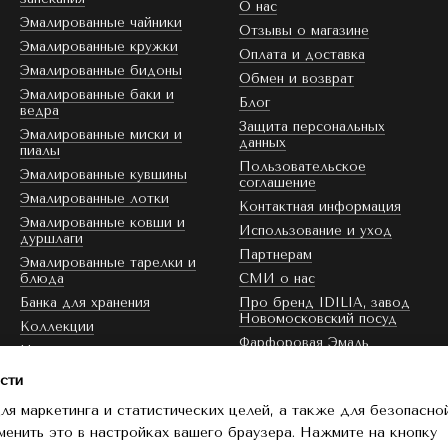
О нас
Эмалированные чайники
Отзывы о магазине
Эмалированные кружки
Оплата и доставка
Эмалированные бидоны
Обмен и возврат
Эмалированные баки и
Блог
ведра
Защита персональных
Эмалированные миски и
данных
пиалы
Пользовательское
Эмалированные кувшины
соглашение
Эмалированные лотки
Контактная информация
Эмалированные ковши и
Использование и уход
дуршлаги
Партнерам
Эмалированные тарелки и
блюда
СМИ о нас
Банка для хранения
Про бренд IDILIA, завод
Новомосковский посуд
Коллекции
Фарфоровая Эмаль
Цвет эмали
Скидка
сти
ля маркетинга и статистических целей, а также для безопасно
Мы в соцсетях
менить это в настройках вашего браузера. Нажмите на кнопку