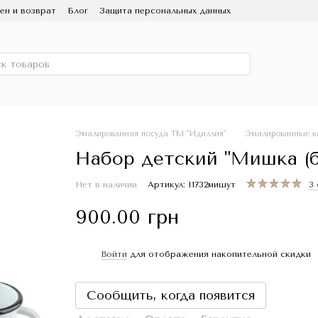
ен и возврат
Блог
Защита персональных данных
ользование и уход
Партнерам
СМИ о нас
 Эмаль
Скидка
Эмалированная посуда ТМ "Идиллия"
Эмалированные к
Набор детский "Мишка (б
Нет в наличии
Артикул: I1732мишут
3
900.00 грн
Войти
для отображения накопительной скидки
%
Сообщить, когда появится