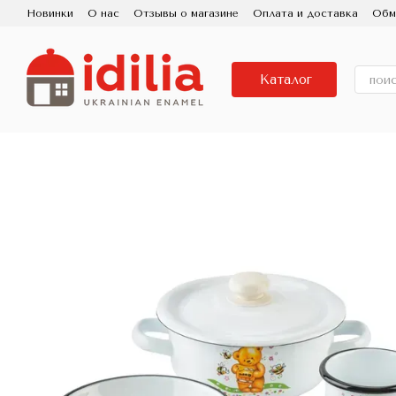
Перейти к основному контенту
Новинки
О нас
Отзывы о магазине
Оплата и доставка
Обм
Пользовательское соглашение
Контактная информация
Исп
Про бренд IDILIA, завод Новомосковский посуд
Фарфоровая
Каталог