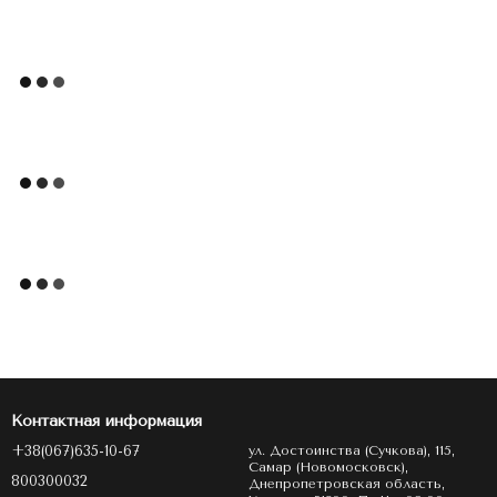
Контактная информация
+38(067)635-10-67
ул. Достоинства (Сучкова), 115,
Самар (Новомосковск),
800300032
Днепропетровская область,