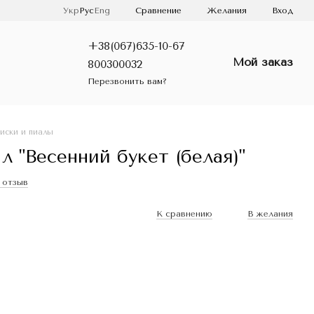
Сравнение
Укр
Рус
Eng
Желания
Вход
+38(067)635-10-67
Мой заказ
800300032
Перезвонить вам?
иски и пиалы
л "Весенний букет (белая)"
1 отзыв
К сравнению
В желания