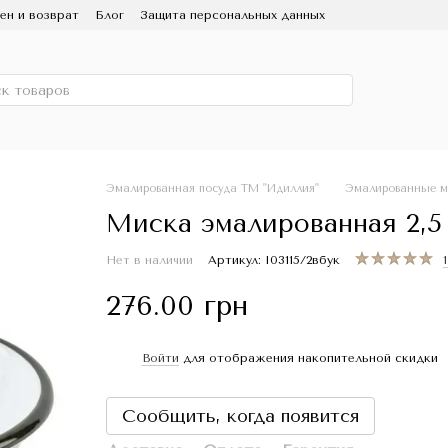
ен и возврат
Блог
Защита персональных данных
ользование и уход
Партнерам
СМИ о нас
 Эмаль
Скидка
Эмалированная посуда ТМ "Идиллия"
Эмалированные м
Миска эмалированная 2,5 
Нет в наличии
Артикул: I03115/2вбук
276.00 грн
Войти
для отображения накопительной скидки
%
Сообщить, когда появится