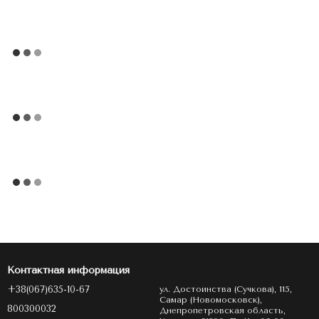
Контактная информация
+38(067)635-10-67
ул. Достоинства (Сучкова), 115,
Самар (Новомосковск),
800300032
Днепропетровская область,