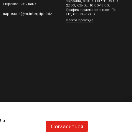
Украина, 51200. Пн-Чт: 09.00-
Перезвонить вам?
22.00; Сб-Вс: 10.00-18.00.
График приема звонков: Пн–
uaposuda@m.interpipe.biz
Пт, 08:00–17:00
Карта проезда
й и
Согласиться