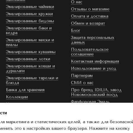
О нас
Эмалированные чайники
Отзывы о магазине
Эмалированные кружки
Оплата и доставка
Эмалированные бидоны
Обмен и возврат
Эмалированные баки и
Блог
ведра
Защита персональных
Эмалированные миски и
данных
пиалы
Пользовательское
Эмалированные кувшины
соглашение
Эмалированные лотки
Контактная информация
Эмалированные ковши и
Использование и уход
дуршлаги
Партнерам
Эмалированные тарелки и
блюда
СМИ о нас
Банка для хранения
Про бренд IDILIA, завод
Новомосковский посуд
Коллекции
Фарфоровая Эмаль
Цвет эмали
Скидка
сти
ля маркетинга и статистических целей, а также для безопасно
Мы в соцсетях
менить это в настройках вашего браузера. Нажмите на кнопку