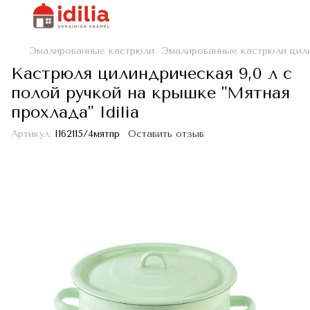
Эмалированные кастрюли
Эмалированные кастрюли цил
Кастрюля цилиндрическая 9,0 л с
полой ручкой на крышке "Мятная
прохлада" Idilia
Артикул:
I162115/4мятпр
Оставить отзыв