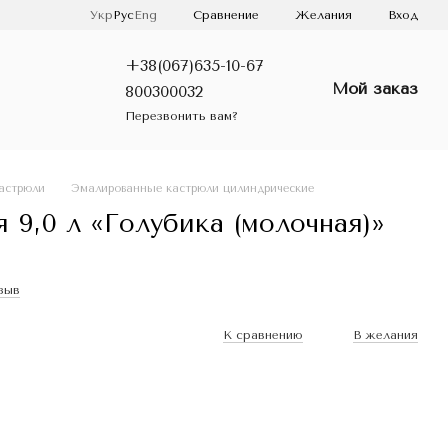
Сравнение
Укр
Рус
Eng
Желания
Вход
+38(067)635-10-67
Мой заказ
800300032
Перезвонить вам?
астрюли
Эмалированные кастрюли цилиндрические
9,0 л «Голубика (молочная)»
зыв
К сравнению
В желания