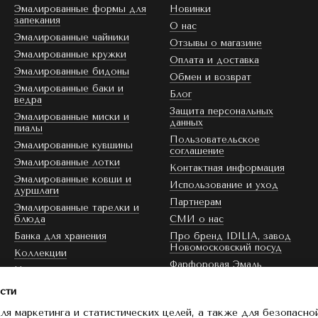
Эмалированные формы для
Новинки
запекания
О нас
Эмалированные чайники
Отзывы о магазине
Эмалированные кружки
Оплата и доставка
Эмалированные бидоны
Обмен и возврат
Эмалированные баки и
Блог
ведра
Защита персональных
Эмалированные миски и
данных
пиалы
Пользовательское
Эмалированные кувшины
соглашение
Эмалированные лотки
Контактная информация
Эмалированные ковши и
Использование и уход
дуршлаги
Партнерам
Эмалированные тарелки и
блюда
СМИ о нас
Банка для хранения
Про бренд IDILIA, завод
Новомосковский посуд
Коллекции
Фарфоровая Эмаль
Цвет эмали
Скидка
сти
ля маркетинга и статистических целей, а также для безопасно
Мы в соцсетях