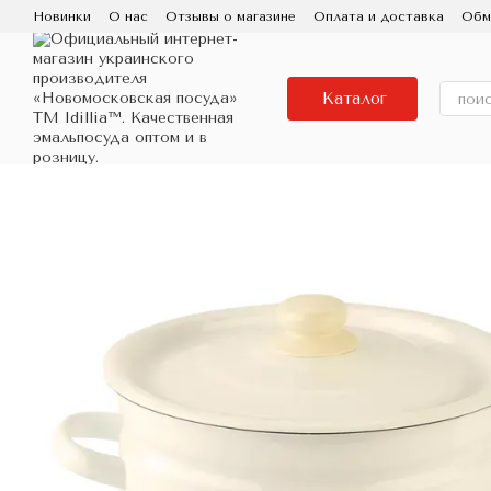
Перейти к основному контенту
Новинки
О нас
Отзывы о магазине
Оплата и доставка
Обм
Пользовательское соглашение
Контактная информация
Исп
Про бренд IDILIA, завод Новомосковский посуд
Фарфоровая
Каталог