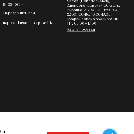
Самар (Новомосковск),
800300032
Днепропетровская область,
Украина, 51200. Пн-Чт: 09.00-
Перезвонить вам?
22.00; Сб-Вс: 10.00-18.00.
График приема звонков: Пн–
uaposuda@m.interpipe.biz
Пт, 08:00–17:00
Карта проезда
й и