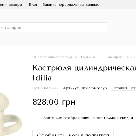
ен и возврат
Блог
Защита персональных данных
ользование и уход
Партнерам
СМИ о нас
 Эмаль
Скидка
Эмалированная посуда ТМ "Идиллия"
Эмалированные к
Кастрюля цилиндрическая 
Idilia
Нет в наличии
Артикул: I16215/2мголуб
Оставить от
828.00 грн
Войти
для отображения накопительной скидки
%
Сообщить, когда появится