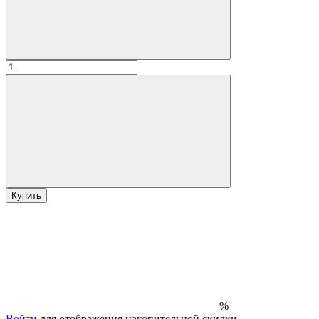
Купить
%
Войти
для отображения накопительной скидки