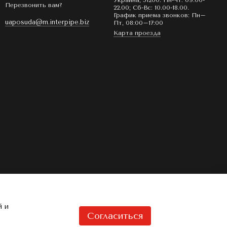
Украина, 51200. Пн-Чт: 09.00-
Перезвонить вам?
22.00; Сб-Вс: 10.00-18.00.
График приема звонков: Пн–
uaposuda@m.interpipe.biz
Пт, 08:00–17:00
Карта проезда
й и
Согласиться