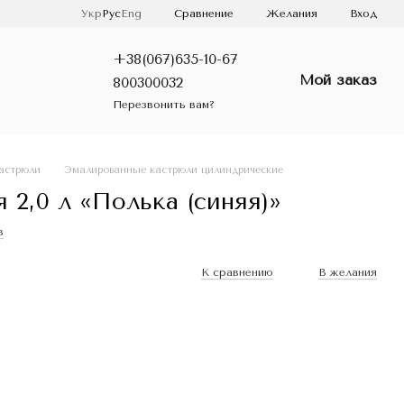
Сравнение
Укр
Рус
Eng
Желания
Вход
+38(067)635-10-67
Мой заказ
800300032
Перезвонить вам?
астрюли
Эмалированные кастрюли цилиндрические
2,0 л «Полька (синяя)»
в
К сравнению
В желания