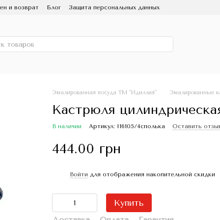
ен и возврат
Блог
Защита персональных данных
ользование и уход
Партнерам
СМИ о нас
 Эмаль
Скидка
Эмалированная посуда ТМ "Идиллия"
Эмалированные к
Кастрюля цилиндрическая 
В наличии
Артикул: I16105/4сполька
Оставить отзы
444.00 грн
Войти
для отображения накопительной скидки
%
Купить
Доставка
Оплата
Гарантия