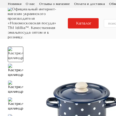
Перейти к основному контенту
Новинки
О нас
Отзывы о магазине
Оплата и доставка
Обм
Пользовательское соглашение
Контактная информация
Исп
Про бренд IDILIA, завод Новомосковский посуд
Фарфоровая
Каталог