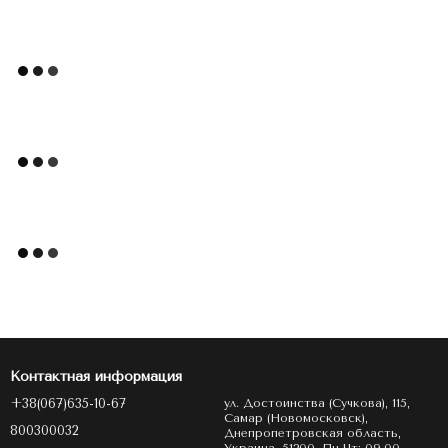
Контактная информация
+38(067)635-10-67
ул. Достоинства (Сучкова), 115,
Самар (Новомосковск),
800300032
Днепропетровская область,