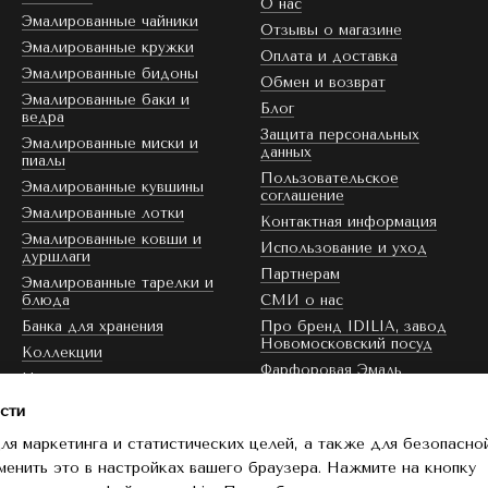
О нас
Эмалированные чайники
Отзывы о магазине
Эмалированные кружки
Оплата и доставка
Эмалированные бидоны
Обмен и возврат
Эмалированные баки и
Блог
ведра
Защита персональных
Эмалированные миски и
данных
пиалы
Пользовательское
Эмалированные кувшины
соглашение
Эмалированные лотки
Контактная информация
Эмалированные ковши и
Использование и уход
дуршлаги
Партнерам
Эмалированные тарелки и
блюда
СМИ о нас
Банка для хранения
Про бренд IDILIA, завод
Новомосковский посуд
Коллекции
Фарфоровая Эмаль
Цвет эмали
Скидка
сти
ля маркетинга и статистических целей, а также для безопасно
Мы в соцсетях
менить это в настройках вашего браузера. Нажмите на кнопку