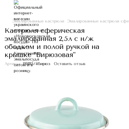
Эмалированные кастрюли
Эмалированные кастрюли сфе
Кастрюля сферическая
эмалированная 2,5л с н/ж
ободком и полой ручкой на
крышке "Бирюзовая"
Артикул:
I191115/4бирюз
Оставить отзыв