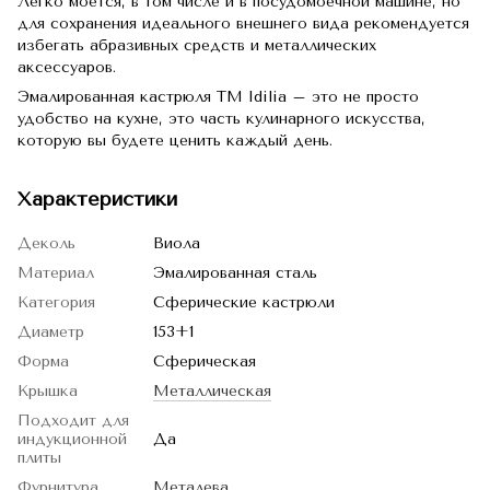
Легко моется, в том числе и в посудомоечной машине, но
для сохранения идеального внешнего вида рекомендуется
избегать абразивных средств и металлических
аксессуаров.
Эмалированная кастрюля TM Idilia – это не просто
удобство на кухне, это часть кулинарного искусства,
которую вы будете ценить каждый день.
Характеристики
Деколь
Виола
Материал
Эмалированная сталь
Категория
Сферические кастрюли
Диаметр
153+1
Форма
Сферическая
Крышка
Металлическая
Подходит для
индукционной
Да
плиты
Фурнитура
Металева