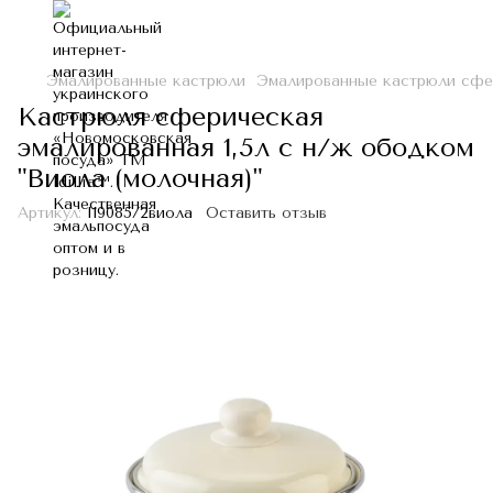
Эмалированные кастрюли
Эмалированные кастрюли сфе
Кастрюля сферическая
эмалированная 1,5л с н/ж ободком
"Виола (молочная)"
Артикул:
I19085/2виола
Оставить отзыв