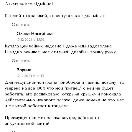
Дякую 🙏 все відмінно!
Якісний та красивий, користуюся вже два місяці
Ответить
Олена Наскрізна
15.12.2024 в 15:19
Купила цей чайник недавно і дуже ним задоволена.
Швидко закипає, має стильний дизайн і зручну ручку.
Ответить
Зарина
12.12.2024 в 14:15
Для индукционной плиты приобрела и чайник, потому что
уверена на все 100% что мой "китаец" с ней не будет
работать. его распаковала, открыла крышку и понюхала
действительно никакого запаха, даже намека на это. нет
и с плитой работает в тандеме.
Преимущества: Нет запаха внутри, работает с
индукционной плитой