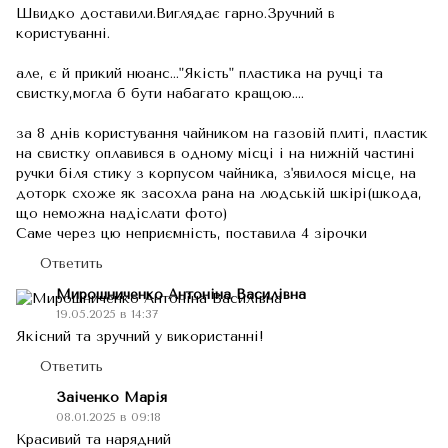
Швидко доставили.Виглядає гарно.Зручний в
користуванні.
але, є й прикий нюанс..."Якість" пластика на ручці та
свистку,могла б бути набагато кращою....
за 8 днів користування чайником на газовій плиті, пластик
на свистку оплавився в одному місці і на нижній частині
ручки біля стику з корпусом чайника, з'явилося місце, на
доторк схоже як засохла рана на людській шкірі(шкода,
що неможна надіслати фото)
Саме через цю неприємність, поставила 4 зірочки
Ответить
Мирошниченко Антоніна Василівна
19.05.2025 в 14:37
Якісний та зручний у використанні!
Ответить
Заіченко Марія
08.01.2025 в 09:18
Красивий та нарядний