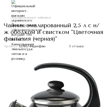
Эмалированные чайники
Чайник эмалированный 2,5 л с н/
ж ободком и свистком "Цветочная
фантазия (черная)"
Артикул:
I27115/4чцвефан
3 отзыва