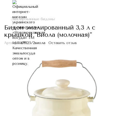
Эмалированные бидоны
Бидон эмалированный 3,3 л с
крышкой "Виола (молочная)"
Артикул:
I06125/2виола
Оставить отзыв