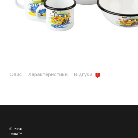
Опис
Характеристики
Відгуки
1
© 2026
Idilia™️