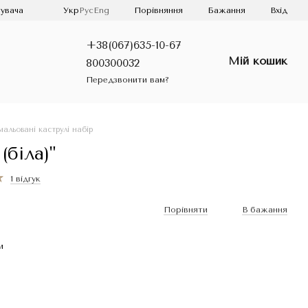
Порівняння
увача
Укр
Рус
Eng
Бажання
Вхід
+38(067)635-10-67
Мій кошик
800300032
Передзвонити вам?
мальовані каструлі набір
біла)"
1 відгук
Порівняти
В бажання
и