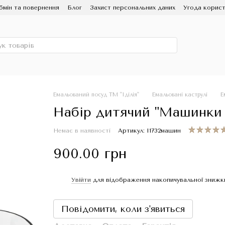
бмін та повернення
Блог
Захист персональних даних
Угода корист
ЗМІ про нас
Про бренд ІДІЛІЯ, заводу Новомосковський посуд
Емальований посуд ТМ "Іділія"
Емальовані каструлі
Е
Набір дитячий "Машинки (
Немає в наявності
Артикул: I1732машин
900.00 грн
Увійти
для відображення накопичувальної знижк
%
Повідомити, коли з'явиться