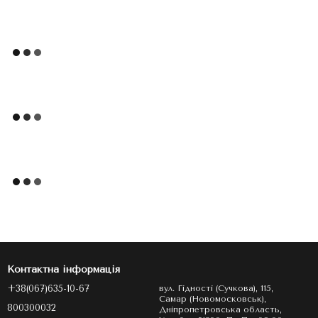
Контактна інформація
+38(067)635-10-67
вул. Гідності (Сучкова), 115,
Самар (Новомосковськ),
800300032
Дніпропетровська область,