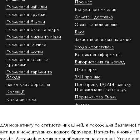
Про нас
Емальовані чайники
Відгуки про магазин
Емальовані кружки
Оплата і доставка
Емальовані бідони
Обмін та повернення
Емальовані баки та відра
Блог
Емальовані миски та піали
Захист персональних даних
Емальовані глечики
Угода користувача
Емальовані лотки
Контактна інформація
Емальовані ковші та
Використання та догляд
друшляки
Партнерам
Емальовані тарілки та
блюда
ЗМІ про нас
Банка для зберігання
Про бренд ІДІЛІЯ, заводу
Новомосковський посуд
Колекції
Порцелянова Емаль
Кольори емалі
Знижка
Ми в соцмережах
для маркетингу та статистичних цілей, а також для безпечної 
нити це в налаштуваннях вашого браузера. Натисніть кнопку «
cookie. Детальніше можна ознайомитися на сторінці
Угода кор