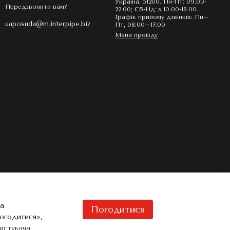
Україна, 51200. Пн-Пт: 09.00-
Передзвонити вам?
22.00; Сб-Нд: з 10.00-18.00.
Графік прийому дзвінків: Пн–
uaposuda@m.interpipe.biz
Пт, 08:00–17:00
Мапа проїзду
та
Погодитися
Погодитися»,
истувача
.