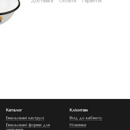
Доставка
Оплата
Гарантія
Каталог
Клієнтам
Емальовані каструлі
Вхід до кабінету
Емальовані форми для
Новинки
запікання