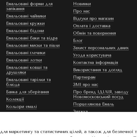
Емальовані форми для
Новинки
запікання
Про нас
Емальовані чайники
Відгуки про магазин
Емальовані кружки
Оплата і доставка
Емальовані бідони
Обмін та повернення
Емальовані баки та відра
Блог
Емальовані миски та піали
Захист персональних даних
Емальовані глечики
Угода користувача
Емальовані лотки
Контактна інформація
Емальовані ковші та
Використання та догляд
друшляки
Партнерам
Емальовані тарілки та
блюда
ЗМІ про нас
Банка для зберігання
Про бренд ІДІЛІЯ, заводу
Новомосковський посуд
Колекції
Порцелянова Емаль
Кольори емалі
Знижка
Ми в соцмережах
для маркетингу та статистичних цілей, а також для безпечної 