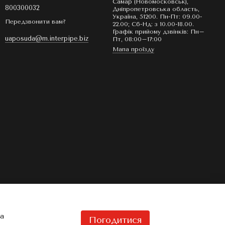
Самар (Новомосковськ),
800300032
Дніпропетровська область,
Україна, 51200. Пн-Пт: 09.00-
Передзвонити вам?
22.00; Сб-Нд: з 10.00-18.00.
Графік прийому дзвінків: Пн–
uaposuda@m.interpipe.biz
Пт, 08:00–17:00
Мапа проїзду
та
Погодитися