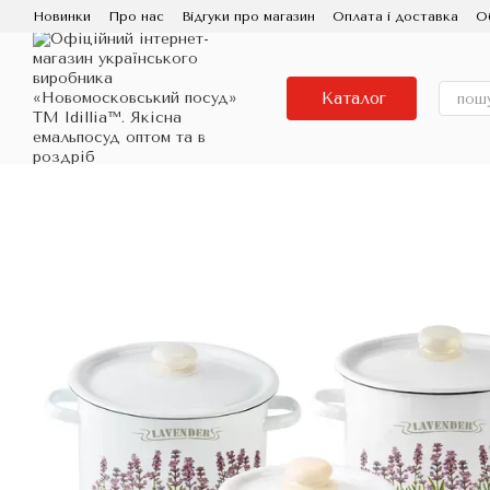
Перейти до основного контенту
Новинки
Про нас
Відгуки про магазин
Оплата і доставка
О
Контактна інформація
Використання та догляд
Партнерам
Порцелянова Емаль
Знижка
Каталог