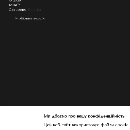
© 2026
Idilia™️
Створено
E-Lavka
Мобільна версія
Ми дбаємо про вашу конфіденційність
Цей веб-сайт використовує файли cookie 