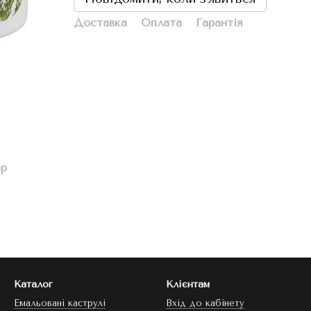
Доставка
Оплата
Гарантія
ар
Каталог
Клієнтам
Емальовані каструлі
Вхід до кабінету