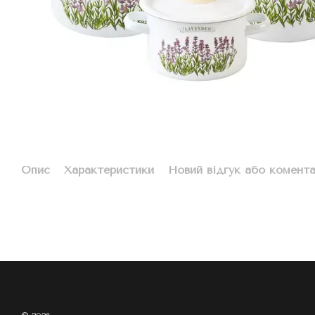
Опис
Характеристики
Новий відгук або комент