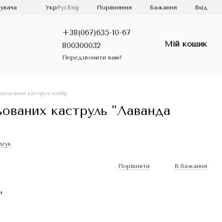
Порівняння
увача
Укр
Рус
Eng
Бажання
Вхід
+38(067)635-10-67
Мій кошик
800300032
Передзвонити вам?
мальовані каструлі набір
ьованих каструль "Лаванда
дгук
Порівняти
В бажання
и