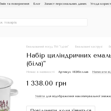
бмін та повернення
Блог
Захист персональних даних
Угода корист
ЗМІ про нас
Про бренд ІДІЛІЯ, заводу Новомосковський посуд
Емальований посуд ТМ "Іділія"
Емальовані каструлі
Е
Набір циліндричних емал
(біла)"
Немає в наявності
Артикул: I821беллав
Написати ві
1 338.00 грн
Увійти
для відображення накопичувальної знижк
%
Повідомити, коли з'явиться