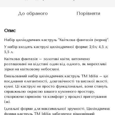
До обраного
Порівняти
Опис
Набір циліндричних каструль "Квіткова фантазія (чорна)".
У набір входять каструлі циліндричної форми: 2,0л; 4,5 л;
5,5 л.
Квіткова фантазія – золотаві квіти, витончено
розташовані на відстані один від одного, як мерехтливі
зірки на квітковому небосхилі.
Емальований набір циліндричних каструль TM Idilia – це
поєднання елегантності, довговічності та високої якості.
кухні. Ці каструлі не просто функціональні, вони стануть
справжньою окрасою вашого кухонного простору,
створюючи гармонію та комфорт у процесі приготування
їжі.
Ідеальні форми для максимальної зручності. Циліндрична
форма каструль TM Idilia забезпечує рівномірний