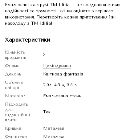
Емальовані каструлі TM Idilia – це поєднання стилю,
надійності та зручності, які ви оціните з першого
використання. Перетворіть кожне приготування їжі
насолоду з TM Idilia!
Характеристики
Кількість
3
предметів
Форма
Циліндрична
Деколь
Квіткова фантазія
Об'єми в
2.0л, 4.5 л, 5.5 л
наборі
Матеріал
Емальована сталь
Підходить
для
Так
індукційної
плити
Кришка
Металева
Фурнітура
Металева