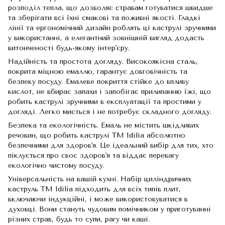
розподіл тепла, що дозволяє стравам готуватися швидше
та зберігати всі їхні смакові та поживні якості. Гладкі
лінії та ергономічний дизайн роблять ці каструлі зручними
у використанні, а елегантний зовнішній вигляд додасть
витонченості будь-якому інтер'єру.
Надійність та простота догляду. Високоякісна сталь,
покрита міцною емаллю, гарантує довговічність та
безпеку посуду. Емалеве покриття стійке до впливу
кислот, не вбирає запахи і запобігає прилипанню їжі, що
робить каструлі зручними в експлуатації та простими у
догляді. Легко миється і не потребує складного догляду.
Безпека та екологічність. Емаль не містить шкідливих
речовин, що робить каструлі TM Idilia абсолютно
безпечними для здоров'я. Це ідеальний вибір для тих, хто
піклується про своє здоров'я та віддає перевагу
екологічно чистому посуду.
Універсальність на вашій кухні. Набір циліндричних
каструль TM Idilia підходить для всіх типів плит,
включаючи індукційні, і може використовуватися в
духовці. Вони стануть чудовим помічником у приготуванні
різних страв, будь то супи, рагу чи каші.