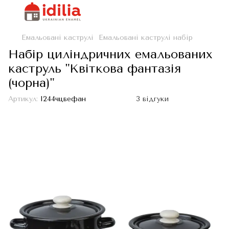
Емальовані каструлі
Емальовані каструлі набір
Набір циліндричних емальованих
каструль "Квіткова фантазія
(чорна)"
Артикул:
I244чцвефан
3 відгуки