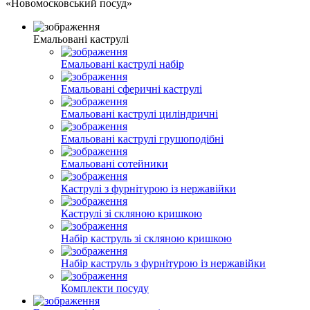
«Новомосковський посуд»
Емальовані каструлі
Емальовані каструлі набір
Емальовані сферичні каструлі
Емальовані каструлі циліндричні
Емальовані каструлі грушоподібні
Емальовані сотейники
Каструлі з фурнітурою із нержавійки
Каструлі зі скляною кришкою
Набір каструль зі скляною кришкою
Набір каструль з фурнітурою із нержавійки
Комплекти посуду