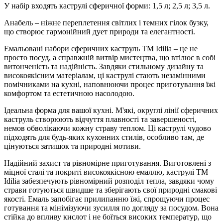
У набір входять каструлі сферичної форми: 1,5 л; 2,5 л; 3,5 л.
Анабель – ніжне переплетення світлих і темних гілок бузку,
що створює гармонійний дует природи та елегантності.
Емальовані набори сферичних каструль TM Idilia – це не
просто посуд, а справжній витвір мистецтва, що втілює в собі
витонченість та надійність. Завдяки стильному дизайну та
високоякісним матеріалам, ці каструлі стають незамінними
помічниками на кухні, наповнюючи процес приготування їжі
комфортом та естетичною насолодою.
Ідеальна форма для вашої кухні. М'які, округлі лінії сферичних
каструль створюють відчуття плавності та завершеності,
немов обволікаючи кожну страву теплом. Ці каструлі чудово
підходять для будь-яких кухонних стилів, особливо там, де
цінуються затишок та природні мотиви.
Надійний захист та рівномірне приготування. Виготовлені з
міцної сталі та покриті високоякісною емаллю, каструлі TM
Idilia забезпечують рівномірний розподіл тепла, завдяки чому
страви готуються швидше та зберігають свої природні смакові
якості. Емаль запобігає прилипанню їжі, спрощуючи процес
готування та мінімізуючи зусилля по догляду за посудом. Вона
стійка до впливу кислот і не боїться високих температур, що