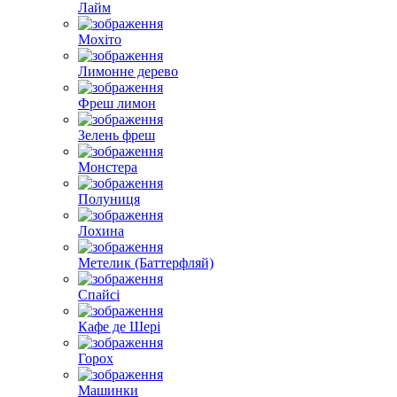
Лайм
Мохіто
Лимонне дерево
Фреш лимон
Зелень фреш
Монстера
Полуниця
Лохина
Метелик (Баттерфляй)
Спайсі
Кафе де Шері
Горох
Машинки