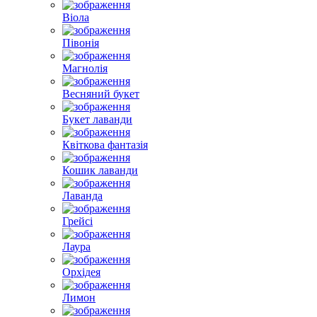
Віола
Півонія
Магнолія
Весняний букет
Букет лаванди
Квіткова фантазія
Кошик лаванди
Лаванда
Грейсі
Лаура
Орхідея
Лимон