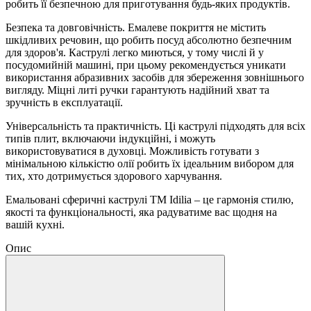
робить її безпечною для приготування будь-яких продуктів.
Безпека та довговічність. Емалеве покриття не містить
шкідливих речовин, що робить посуд абсолютно безпечним
для здоров'я. Каструлі легко миються, у тому числі й у
посудомийній машині, при цьому рекомендується уникати
використання абразивних засобів для збереження зовнішнього
вигляду. Міцні литі ручки гарантують надійний хват та
зручність в експлуатації.
Універсальність та практичність. Ці каструлі підходять для всіх
типів плит, включаючи індукційні, і можуть
використовуватися в духовці. Можливість готувати з
мінімальною кількістю олії робить їх ідеальним вибором для
тих, хто дотримується здорового харчування.
Емальовані сферичні каструлі TM Idilia – це гармонія стилю,
якості та функціональності, яка радуватиме вас щодня на
вашій кухні.
Опис