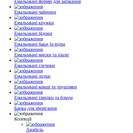
Емальовані форми для запікання
Емальовані чайники
Емальовані кружки
Емальовані бідони
Емальовані баки та відра
Емальовані миски та піали
Емальовані глечики
Емальовані лотки
Емальовані ковші та друшляки
Емальовані тарілки та блюда
Банка для зберігання
Колекції
Анабель