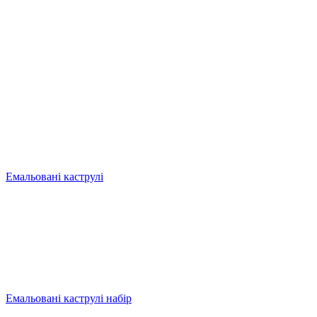
Емальовані каструлі
Емальовані каструлі набір