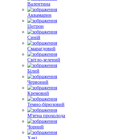
Валентина
Аквамарин
Цитрон
Синій
Смарагдовий
Світло-зелений
Білий
Червоний
Кремовий
Темно-бірюзовий
М'ятна прохолода
Чорний
Хакі