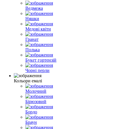
Ведмежа
Няшки
Медові квіти
Гранат
Полька
Букет гортензій
Чорні перли
Кольори емалі
Молочний
Бірюзовий
Бордо
Браун