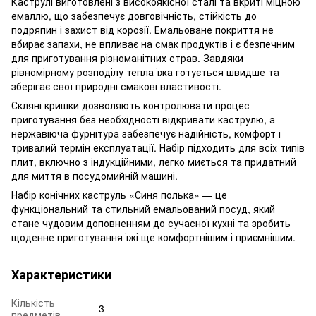
Каструлі виготовлені з високоякісної сталі та вкриті міцною
емаллю, що забезпечує довговічність, стійкість до
подряпин і захист від корозії. Емальоване покриття не
вбирає запахи, не впливає на смак продуктів і є безпечним
для приготування різноманітних страв. Завдяки
рівномірному розподілу тепла їжа готується швидше та
зберігає свої природні смакові властивості.
Скляні кришки дозволяють контролювати процес
приготування без необхідності відкривати каструлю, а
нержавіюча фурнітура забезпечує надійність, комфорт і
тривалий термін експлуатації. Набір підходить для всіх типів
плит, включно з індукційними, легко миється та придатний
для миття в посудомийній машині.
Набір конічних каструль «Синя полька» — це
функціональний та стильний емальований посуд, який
стане чудовим доповненням до сучасної кухні та зробить
щоденне приготування їжі ще комфортнішим і приємнішим.
Характеристики
Кількість
3
предметів