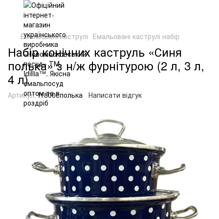
Емальовані каструлі
Емальовані каструлі набір
Набір конічних каструль «Синя
полька» з н/ж фурнітурою (2 л, 3 л,
4 л)
Артикул:
I1800сполька
Написати відгук