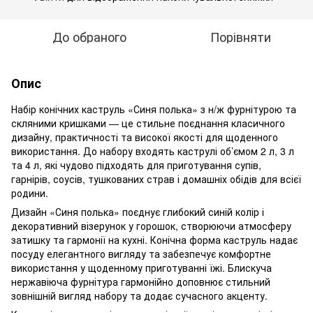
До обраного
Порівняти
Опис
Набір конічних каструль «Синя полька» з н/ж фурнітурою та
скляними кришками — це стильне поєднання класичного
дизайну, практичності та високої якості для щоденного
використання. До набору входять каструлі об’ємом 2 л, 3 л
та 4 л, які чудово підходять для приготування супів,
гарнірів, соусів, тушкованих страв і домашніх обідів для всієї
родини.
Дизайн «Синя полька» поєднує глибокий синій колір і
декоративний візерунок у горошок, створюючи атмосферу
затишку та гармонії на кухні. Конічна форма каструль надає
посуду елегантного вигляду та забезпечує комфортне
використання у щоденному приготуванні їжі. Блискуча
нержавіюча фурнітура гармонійно доповнює стильний
зовнішній вигляд набору та додає сучасного акценту.