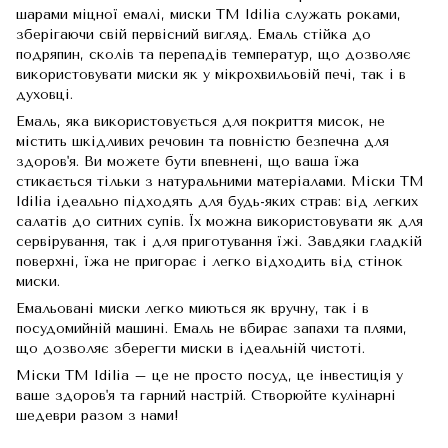
шарами міцної емалі, миски TM Idilia служать роками,
зберігаючи свій первісний вигляд. Емаль стійка до
подряпин, сколів та перепадів температур, що дозволяє
використовувати миски як у мікрохвильовій печі, так і в
духовці.
Емаль, яка використовується для покриття мисок, не
містить шкідливих речовин та повністю безпечна для
здоров'я. Ви можете бути впевнені, що ваша їжа
стикається тільки з натуральними матеріалами. Міски TM
Idilia ідеально підходять для будь-яких страв: від легких
салатів до ситних супів. Їх можна використовувати як для
сервірування, так і для приготування їжі. Завдяки гладкій
поверхні, їжа не пригорає і легко відходить від стінок
миски.
Емальовані миски легко миються як вручну, так і в
посудомийній машині. Емаль не вбирає запахи та плями,
що дозволяє зберегти миски в ідеальній чистоті.
Міски TM Idilia – це не просто посуд, це інвестиція у
ваше здоров'я та гарний настрій. Створюйте кулінарні
шедеври разом з нами!