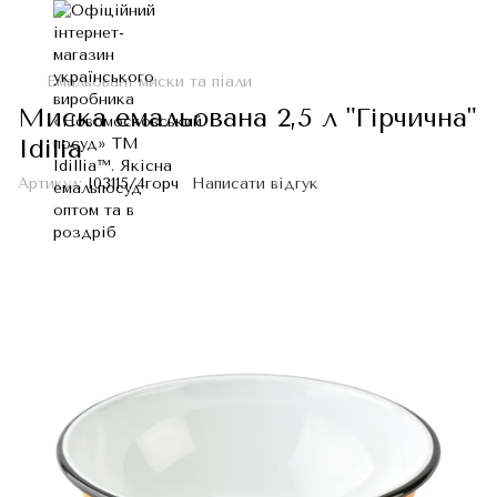
Емальовані миски та піали
Миска емальована 2,5 л "Гірчична"
Idilia
Артикул:
I03115/4горч
Написати відгук