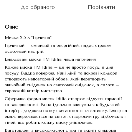
До обраного
Порівняти
Опис
Миска 2,5 л "Гірчична".
Гірчичний – сміливий та енергійний, надає стравам
особливий настрій.
Емальовані миски TM Idilia: чаша натхнення
Кожна миска TM Idilia – це не просто посуд, а для
посуду. Гладка поверхня, м'які лінії та яскраві кольори
створюють неповторний образ, який перетворить
звичайний сніданок на святковий сніданок, а салати –
справжній витвір мистецтва.
Сферична форма мисок Idilia створює відчуття гармонії
та завершеності. Вона ідеально вписується в будь-який
інтер'єр, додаючи нотку елегантності та затишку. Глянцева
емаль переливається на світлі, створюючи гру відблисків і
тіней, що робить кожну миску унікальною.
Виготовлені з високоякісної сталі та вкриті кількома