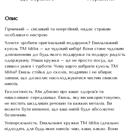
Опис
Гірчичний – сміливий та енергійний, надає стравам
особливого настрою.
Хочете зробити оригінальний подарунок? Емальований
кухоль TM Idilia – це чудовий вибір! Вона стане чудовим
доповненням до будь-якого подарунка та подарує радість
одержувачу. Наша кружка – це не просто посуд, це
символ уваги і турботи. Чому варто вибрати кухоль TM
Idilia? Емаль стійка до сколів, подряпин і не вбирає
запахи, що дозволяє насолоджуватися чистим смаком
напоїв.
Екологічність: Ми дбаємо про ваше здоров'я та
навколишнє середовище. Емаль, яку ми використовуємо,
не містить шкідливих речовин та важких металів. Ви
можете бути впевнені, що ваш напій буде абсолютно
безпечним.
Універсальність: Емальовані кружки TM Idilia ідеально
підходять для будь-яких напоїв: чаю, кави, какао. Вони