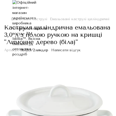
Емальовані каструлі
Емальовані каструлі циліндричні
Каструля циліндрична емальована
3,0 л з полою ручкою на кришці
"Лимонне дерево (біла)"
Артикул:
I161215/2лимдер
Написати відгук