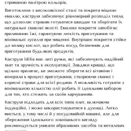
стриманою палітрою кольорів.
Виготовлена ​​з високоякісної сталі та покрита міцною
емаллю, каструля забезпечує рівномірний розподіл тепла,
що дозволяє стравам готуватися швидше та зберігати їх
натуральні смакові якості. Емалеве покриття запобігає
прилипанню їжі, гарантуючи легкість приготування та
мінімальні зусилля при чищенні. Внутрішнє покриття стійке
до впливу кислот, що робить посуд безпечним для
приготування будь-яких продуктів.
Каструля Idilia має литі ручки, які забезпечують надійний
хват та зручність в експлуатації. Завдяки кришці, що
щільно прилягає, ви зможете зберегти всі вітаміни і
мінерали в процесі приготування, створюючи смачні і
корисні страви для всієї родини. А можливість готувати з
мінімальною кількістю олії робить її ідеальним вибором
для тих, хто стежить за своїм харчуванням.
Каструля підходить для всіх типів плит, включаючи
індукційні, і може використовуватися в духовці. Легко
миється, у тому числі й у посудомийній машині, але для
збереження ідеального зовнішнього вигляду
рекомендується уникати абразивних засобів та металевих