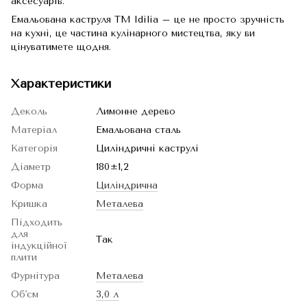
аксесуарів.
Емальована каструля TM Idilia – це не просто зручність
на кухні, це частина кулінарного мистецтва, яку ви
цінуватимете щодня.
Характеристики
Деколь
Лимонне дерево
Матеріал
Емальована сталь
Категорія
Циліндричні каструлі
Діаметр
180±1,2
Форма
Циліндрична
Кришка
Металева
Підходить
для
Так
індукційної
плити
Фурнітура
Металева
Об'єм
3,0 л