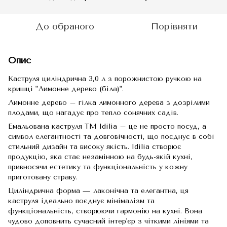
До обраного
Порівняти
Опис
Каструля циліндрична 3,0 л з порожнистою ручкою на
кришці "Лимонне дерево (біла)".
Лимонне дерево – гілка лимонного дерева з дозрілими
плодами, що нагадує про тепло сонячних садів.
Емальована каструля TM Idilia – це не просто посуд, а
символ елегантності та довговічності, що поєднує в собі
стильний дизайн та високу якість. Idilia створює
продукцію, яка стає незамінною на будь-якій кухні,
привносячи естетику та функціональність у кожну
приготовану страву.
Циліндрична форма — лаконічна та елегантна, ця
каструля ідеально поєднує мінімалізм та
функціональність, створюючи гармонію на кухні. Вона
чудово доповнить сучасний інтер'єр з чіткими лініями та