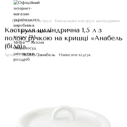
Емальовані каструлі
Емальовані каструлі циліндричні
Каструля циліндрична 1,5 л з
полою ручкою на кришці «Анабель
(біла)»
Артикул:
I160815/2анабель
Написати відгук