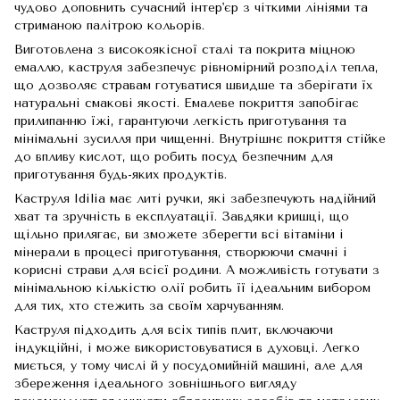
чудово доповнить сучасний інтер'єр з чіткими лініями та
стриманою палітрою кольорів.
Виготовлена ​​з високоякісної сталі та покрита міцною
емаллю, каструля забезпечує рівномірний розподіл тепла,
що дозволяє стравам готуватися швидше та зберігати їх
натуральні смакові якості. Емалеве покриття запобігає
прилипанню їжі, гарантуючи легкість приготування та
мінімальні зусилля при чищенні. Внутрішнє покриття стійке
до впливу кислот, що робить посуд безпечним для
приготування будь-яких продуктів.
Каструля Idilia має литі ручки, які забезпечують надійний
хват та зручність в експлуатації. Завдяки кришці, що
щільно прилягає, ви зможете зберегти всі вітаміни і
мінерали в процесі приготування, створюючи смачні і
корисні страви для всієї родини. А можливість готувати з
мінімальною кількістю олії робить її ідеальним вибором
для тих, хто стежить за своїм харчуванням.
Каструля підходить для всіх типів плит, включаючи
індукційні, і може використовуватися в духовці. Легко
миється, у тому числі й у посудомийній машині, але для
збереження ідеального зовнішнього вигляду