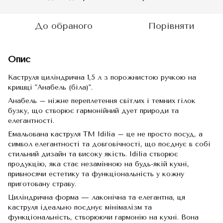
До обраного
Порівняти
Опис
Каструля циліндрична 1,5 л з порожнистою ручкою на
кришці "Анабель (біла)".
Анабель – ніжне переплетення світлих і темних гілок
бузку, що створює гармонійний дует природи та
елегантності.
Емальована каструля TM Idilia – це не просто посуд, а
символ елегантності та довговічності, що поєднує в собі
стильний дизайн та високу якість. Idilia створює
продукцію, яка стає незамінною на будь-якій кухні,
привносячи естетику та функціональність у кожну
приготовану страву.
Циліндрична форма — лаконічна та елегантна, ця
каструля ідеально поєднує мінімалізм та
функціональність, створюючи гармонію на кухні. Вона