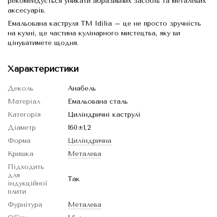
рекомендується уникати абразивних засобів та металевих
аксесуарів.
Емальована каструля TM Idilia – це не просто зручність
на кухні, це частина кулінарного мистецтва, яку ви
цінуватимете щодня.
Характеристики
Деколь
Анабель
Матеріал
Емальована сталь
Категорія
Циліндричні каструлі
Діаметр
160±1,2
Форма
Циліндрична
Кришка
Металева
Підходить
для
Так
індукційної
плити
Фурнітура
Металева