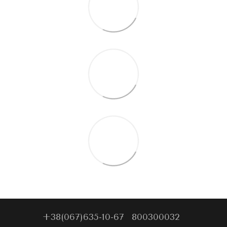
+38(067)635-10-67
800300032