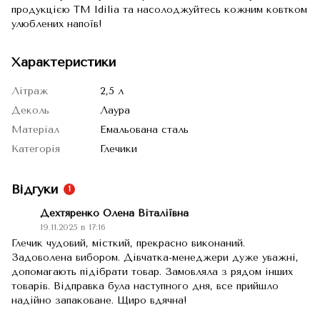
продукцією TM Idilia та насолоджуйтесь кожним ковтком
улюблених напоїв!
Характеристики
Літраж
2,5 л
Деколь
Лаура
Матеріал
Емальована сталь
Категорія
Глечики
Відгуки
1
Дехтяренко Олена Віталіївна
19.11.2025 в 17:16
Глечик чудовий, місткий, прекрасно виконаний.
Задоволена вибором. Дівчатка-менеджери дуже уважні,
допомагають підібрати товар. Замовляла з рядом інших
товарів. Відправка була наступного дня, все прийшло
надійно запаковане. Щиро вдячна!