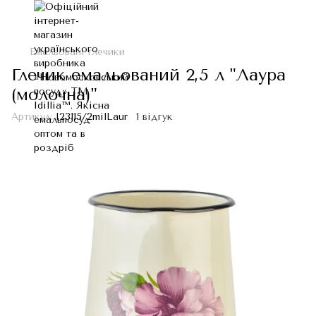
Емальовані глечики
Глечик емальований 2,5 л "Лаура
(молочна)"
Артикул:
I23115/2milLaur
1 відгук