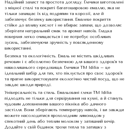
Надійний захист та простота догляду. Глечики виготовлені
з міцної сталі та покриті багатошаровою емаллю, яка не
тільки захищає їх від подряпин та корозії, але й
забезпечує безпеку використання. Емалеве покриття
стійке до впливу кислот і не вбирає запахи, що дозволяє
зберігати натуральний смак та аромат напоїв. Гладка
поверхня легко очищається і не потребує особливих
зусиль, забезпечуючи зручність у повсякденному
використанні.
Безпека та екологічність. Емаль не містить шкідливих
речовин і є абсолютно безпечною для вашого здоров'я та
навколишнього середовища. Глечики TM Idilia – це
ідеальний вибір для тих, хто піклується про своє здоров'я
та прагне використовувати екологічно чистий посуд, що не
завдає шкоди природі.
Універсальність та стиль. Емальовані глеки TM Idilia
підходять не тільки для сервірування на кухні, а й стануть
чудовим доповненням вашого пікніка або дачного
застілля. Вони зберігають температуру напоїв, і ви завжди
можете насолодитися прохолодним лимонадом у
спекотний день або теплим молоком у затишний вечір.
Додайте у свій будинок трохи тепла та затишку з