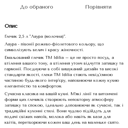
До обраного
Порівняти
Опис
Глечик 2,5 л "Лаура (молочна)".
Лаура - півонії рожево-фіолетового кольору, що
символізують велич і красу жіночності.
Емальований глечик TM Idilia – це не просто посуд, а
втілення вашого тону, а втілення утонч відчуття затишку та
гармонії. Поєднуючи в собі вишуканий дизайн та високі
стандарти якості, глеки TM Idilia стають невід'ємною
частиною будь-якого інтер'єру, наповнюючи кожну кухню
елегантністю та комфортом.
Сучасна класика на вашій кухні. М'які лінії та витончені
форми цих глечиків створюють неповторну атмосферу
затишку та спокою, ідеально доповнюючи як сучасні, так і
традиційні кухонні стилі. Вони чудово підійдуть для
подачі свіжих напоїв, молока або навіть як вази для
квітів, перетворюючи кожен ваш день на маленьке свято.