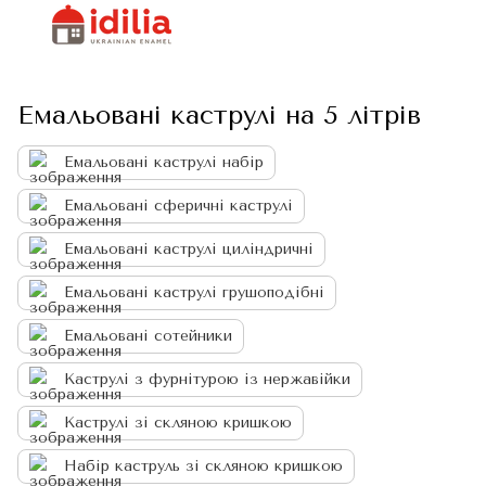
Емальовані каструлі на 5 літрів
Емальовані каструлі набір
Емальовані сферичні каструлі
Емальовані каструлі циліндричні
Емальовані каструлі грушоподібні
Емальовані сотейники
Каструлі з фурнітурою із нержавійки
Каструлі зі скляною кришкою
Набір каструль зі скляною кришкою