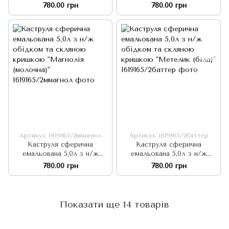
обідком та скляною
обідком та скляною
780.00 грн
780.00 грн
кришкою "Лохина (біла)"
кришкою "Лохина
(молочна)"
Артикул: I619165/2ммагнол
Артикул: I619165/2баттер
Каструля сферична
Каструля сферична
емальована 5,0л з н/ж
емальована 5,0л з н/ж
обідком та скляною
обідком та скляною
780.00 грн
780.00 грн
кришкою "Магнолія
кришкою "Метелик (біла)"
(молочна)"
Показати ще 14 товарів