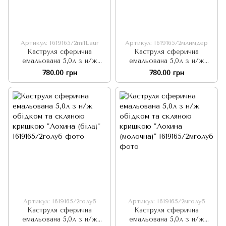
Артикул: I619165/2milLaur
Артикул: I619165/2млимдер
Каструля сферична
Каструля сферична
емальована 5,0л з н/ж
емальована 5,0л з н/ж
обідком та скляною
обідком та скляною
780.00 грн
780.00 грн
кришкою "Лаура (молочна)"
кришкою "Лимонне дерево
(молочна)"
Артикул: I619165/2голуб
Артикул: I619165/2мголуб
Каструля сферична
Каструля сферична
емальована 5,0л з н/ж
емальована 5,0л з н/ж