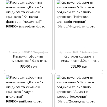
1
Артикул: I619165/2мцвефан
Артикул: I619165/4чцвефан
Каструля сферична
Каструля сферична
емальована 5,0л з н/ж
емальована 5,0л з н/ж
обідком та скляною
обідком та скляною
780.00 грн
888.00 грн
кришкою "Квіткова
кришкою "Квіткова
фантазія (молочная)"
фантазія (чорна)"