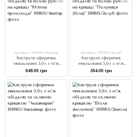
Артикул: I191615/4мятпр
Артикул: I191615/2клуб
Каструля сферична
Каструля сферична
емальована 5,0л з н/ж
емальована 5,0л з н/ж
обідком та полою ручкою
обідком та полою ручкою
648.00 грн
564.00 грн
на кришці "М`ятна
на кришці "Полуниця (біла)"
прохолода"