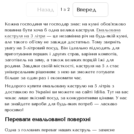
Назад
Вперед
1
з 2
Кожна господиня чи господар знає: на кухні обов’язково
повинна бути хоча б одна велика каструля.
Емальована
каструля на 3 літри
— це незамінна річ на будь-якій кухні,
але такого об’єму не завжди достатньо. Тому зверніть
увагу на 5-літровий посуд. Він ідеально підходить для
приготування перших і других страв, варіння компотів,
заготівель на зиму, а також великих порцій їжі для
родини. Завдяки своїй місткості, каструля на 5 л стає
універсальним рішенням: з нею ви зможете готувати
більше за один раз і економити час.
Недорого купити емальовану каструлю на 5 літрів з
доставкою по Україні ви можете на сайті Idilia. Тут на вас
чекає лише якісний посуд за конкурентними цінами. У нас
ви знайдете вироби для будь-яких потреб — ласкаво
просимо!
Переваги емальованої поверхні
Одна з головних переваг наших каструль — захисне