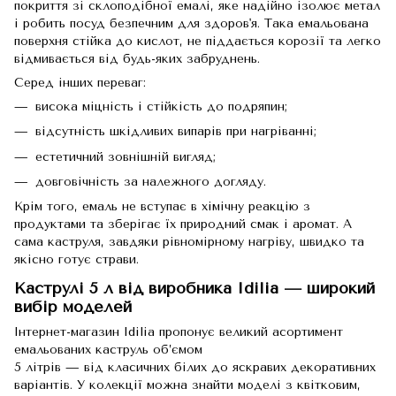
покриття зі склоподібної емалі, яке надійно ізолює метал
і робить посуд безпечним для здоров'я. Така емальована
поверхня стійка до кислот, не піддається корозії та легко
відмивається від будь-яких забруднень.
Серед інших переваг:
висока міцність і стійкість до подряпин;
відсутність шкідливих випарів при нагріванні;
естетичний зовнішній вигляд;
довговічність за належного догляду.
Крім того, емаль не вступає в хімічну реакцію з
продуктами та зберігає їх природний смак і аромат. А
сама каструля, завдяки рівномірному нагріву, швидко та
якісно готує страви.
Каструлі 5 л від виробника Idilia — широкий
вибір моделей
Інтернет-магазин Idilia пропонує великий асортимент
емальованих каструль об’ємом
5 літрів — від класичних білих до яскравих декоративних
варіантів. У колекції можна знайти моделі з квітковим,