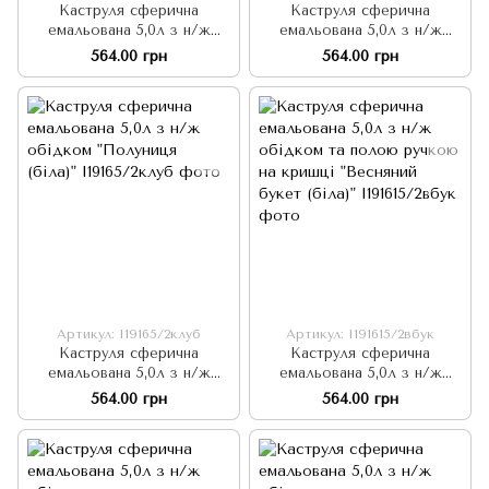
Каструля сферична
Каструля сферична
емальована 5,0л з н/ж
емальована 5,0л з н/ж
обідком "Лохина (молочна)"
обідком "Баттерфляй
564.00 грн
564.00 грн
(біла)"
Артикул: I19165/2клуб
Артикул: I191615/2вбук
Каструля сферична
Каструля сферична
емальована 5,0л з н/ж
емальована 5,0л з н/ж
обідком "Полуниця (біла)"
обідком та полою ручкою
564.00 грн
564.00 грн
на кришці "Весняний букет
(біла)"