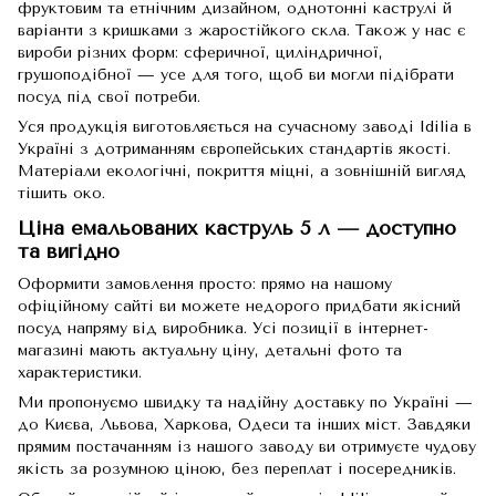
фруктовим та етнічним дизайном, однотонні каструлі й
варіанти з кришками з жаростійкого скла. Також у нас є
вироби різних форм: сферичної, циліндричної,
грушоподібної — усе для того, щоб ви могли підібрати
посуд під свої потреби.
Уся продукція виготовляється на сучасному заводі Idilia в
Україні з дотриманням європейських стандартів якості.
Матеріали екологічні, покриття міцні, а зовнішній вигляд
тішить око.
Ціна емальованих каструль 5 л — доступно
та вигідно
Оформити замовлення просто: прямо на нашому
офіційному сайті ви можете недорого придбати якісний
посуд напряму від виробника. Усі позиції в інтернет-
магазині мають актуальну ціну, детальні фото та
характеристики.
Ми пропонуємо швидку та надійну доставку по Україні —
до Києва, Львова, Харкова, Одеси та інших міст. Завдяки
прямим постачанням із нашого заводу ви отримуєте чудову
якість за розумною ціною, без переплат і посередників.