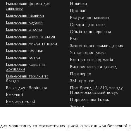
Емальовані форми для
Новинки
запікання
Про нас
Емальовані чайники
Відгуки про магазин
Емальовані кружки
Оплата і доставка
Емальовані бідони
Обмін та повернення
Емальовані баки та відра
Блог
Емальовані миски та піали
Захист персональних даних
Емальовані глечики
Угода користувача
Емальовані лотки
Контактна інформація
Емальовані ковші та
Використання та догляд
друшляки
Партнерам
Емальовані тарілки та
блюда
ЗМІ про нас
Банка для зберігання
Про бренд ІДІЛІЯ, заводу
Новомосковський посуд
Колекції
Порцелянова Емаль
Кольори емалі
Знижка
Ми в соцмережах
для маркетингу та статистичних цілей, а також для безпечної 