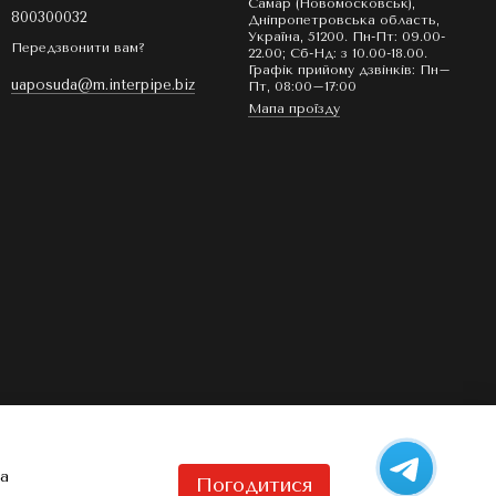
Самар (Новомосковськ),
800300032
Дніпропетровська область,
Україна, 51200. Пн-Пт: 09.00-
Передзвонити вам?
22.00; Сб-Нд: з 10.00-18.00.
Графік прийому дзвінків: Пн–
uaposuda@m.interpipe.biz
Пт, 08:00–17:00
Мапа проїзду
та
Погодитися