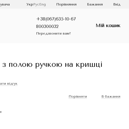
Порівняння
увача
Укр
Рус
Eng
Бажання
Вхід
+38(067)635-10-67
Мій кошик
800300032
Передзвонити вам?
 з полою ручкою на кришці
ати відгук
Порівняти
В бажання
и