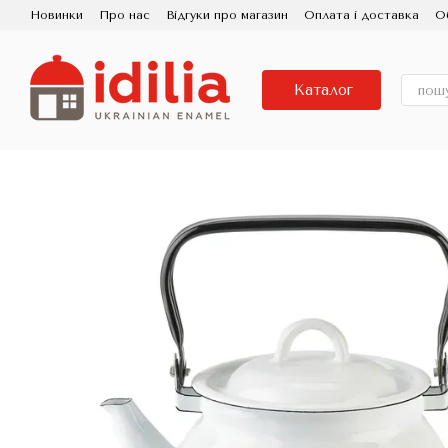
Перейти до основного контенту
Новинки
Про нас
Відгуки про магазин
Оплата і доставка
О
Контактна інформація
Використання та догляд
Партнерам
Порцелянова Емаль
Знижка
Каталог