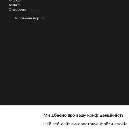
© 2026
Idilia™️
Створено
E-Lavka
Мобільна версія
Ми дбаємо про вашу конфіденційність
Цей веб-сайт використовує файли cookie 