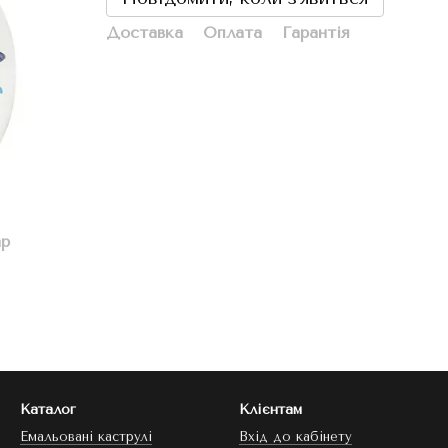
Доставка
Оплата
Гарантія
ар
Каталог
Клієнтам
Емальовані каструлі
Вхід до кабінету