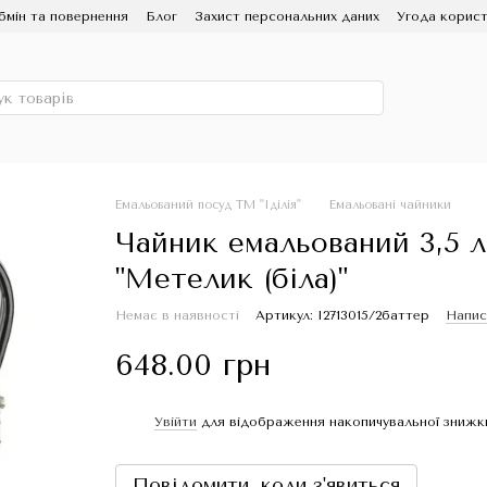
бмін та повернення
Блог
Захист персональних даних
Угода корист
ЗМІ про нас
Про бренд ІДІЛІЯ, заводу Новомосковський посуд
Емальований посуд ТМ "Іділія"
Емальовані чайники
Чайник емальований 3,5 л
"Метелик (біла)"
Немає в наявності
Артикул: I2713015/2баттер
Напис
648.00 грн
Увійти
для відображення накопичувальної знижк
%
Повідомити, коли з'явиться