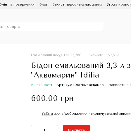
бмін та повернення
Блог
Захист персональних даних
Угода корист
ЗМІ про нас
Про бренд ІДІЛІЯ, заводу Новомосковський посуд
Емальований посуд ТМ "Іділія"
Емальовані бідони
Бідон емальований 3,3 л 
"Аквамарин" Idilia
В наявності
Артикул: I061215/4аквамар
Написати ві
600.00 грн
Увійти
для відображення накопичувальної знижк
%
Купити