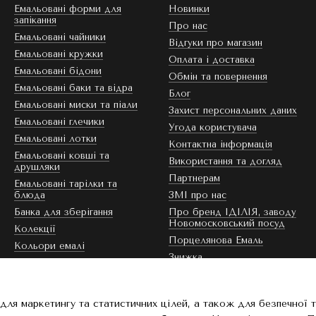
Емальовані форми для
Новинки
запікання
Про нас
Емальовані чайники
Відгуки про магазин
Емальовані кружки
Оплата і доставка
Емальовані бідони
Обмін та повернення
Емальовані баки та відра
Блог
Емальовані миски та піали
Захист персональних даних
Емальовані глечики
Угода користувача
Емальовані лотки
Контактна інформація
Емальовані ковші та
Використання та догляд
друшляки
Партнерам
Емальовані тарілки та
блюда
ЗМІ про нас
Банка для зберігання
Про бренд ІДІЛІЯ, заводу
Новомосковський посуд
Колекції
Порцелянова Емаль
Кольори емалі
Знижка
Ми в соцмережах
для маркетингу та статистичних цілей, а також для безпечної 