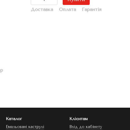
Доставка
Оплата
Гарантія
ар
Каталог
Клієнтам
Емальовані каструлі
Вхід до кабінету