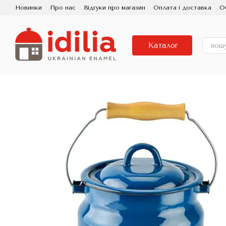
Перейти до основного контенту
Новинки
Про нас
Відгуки про магазин
Оплата і доставка
О
Контактна інформація
Використання та догляд
Партнерам
Порцелянова Емаль
Знижка
Каталог