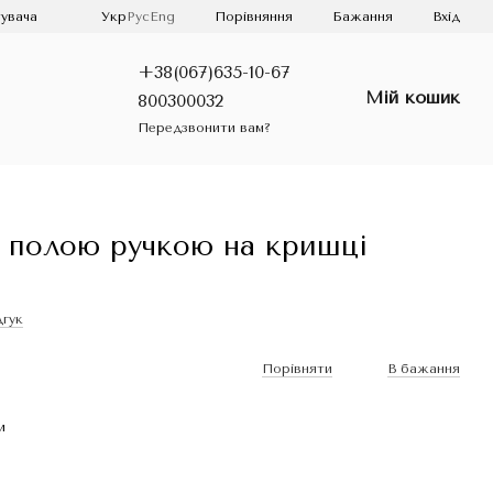
Порівняння
увача
Укр
Рус
Eng
Бажання
Вхід
+38(067)635-10-67
Мій кошик
800300032
Передзвонити вам?
з полою ручкою на кришці
дгук
Порівняти
В бажання
и