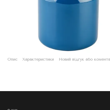
Опис
Характеристики
Новий відгук або комент