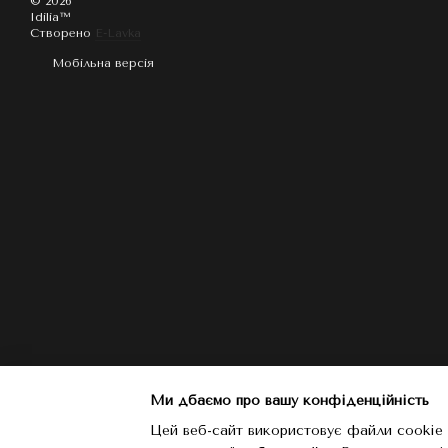
© 2026
Idilia™️
Створено
E-Lavka
Мобільна версія
Ми дбаємо про вашу конфіденційність
Цей веб-сайт використовує файли cookie 