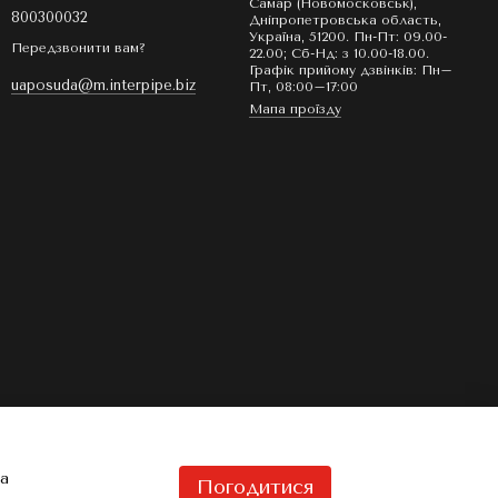
Самар (Новомосковськ),
800300032
Дніпропетровська область,
Україна, 51200. Пн-Пт: 09.00-
Передзвонити вам?
22.00; Сб-Нд: з 10.00-18.00.
Графік прийому дзвінків: Пн–
uaposuda@m.interpipe.biz
Пт, 08:00–17:00
Мапа проїзду
та
Погодитися