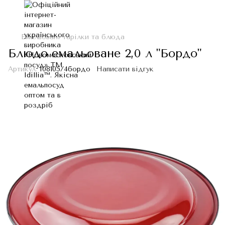
Емальовані тарілки та блюда
Блюдо емальоване 2,0 л "Бордо"
Артикул:
I08105/4бордо
Написати відгук