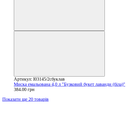
Артикул: I03145/2сбуклав
Миска емальована 4,0 л "Бузковий букет лаванди (біла)"
384.00 грн
Показати ще 20 товарів