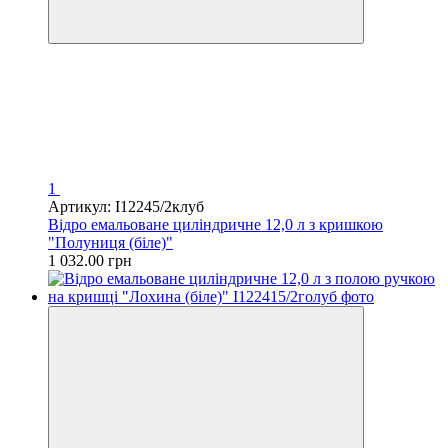
1
Артикул: I12245/2клуб
Відро емальоване циліндричне 12,0 л з кришкою
"Полуниця (біле)"
1 032.00 грн