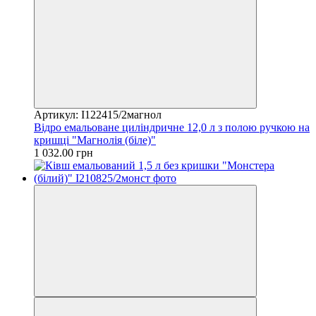
Артикул: I122415/2магнол
Відро емальоване циліндричне 12,0 л з полою ручкою на
кришці "Магнолія (біле)"
1 032.00 грн