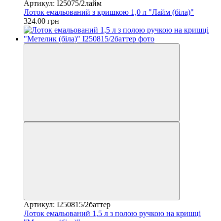
Артикул: I25075/2лайм
Лоток емальований з кришкою 1,0 л "Лайм (біла)"
324.00 грн
Артикул: I250815/2баттер
Лоток емальований 1,5 л з полою ручкою на кришці