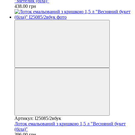
"Метелик (біла)"
438.00 грн
Артикул: I25085/2вбук
Лоток емальований з кришкою 1,5 л "Весняний букет
(біла)"
396.00 грн