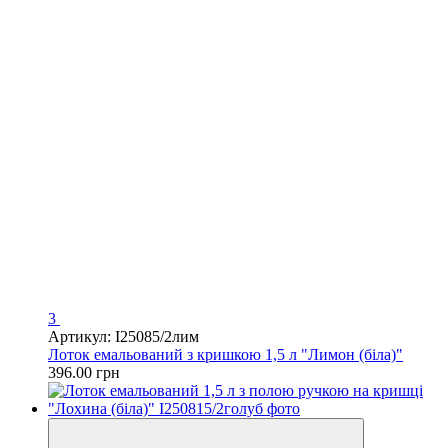
3
Артикул: I25085/2лим
Лоток емальований з кришкою 1,5 л "Лимон (біла)"
396.00 грн