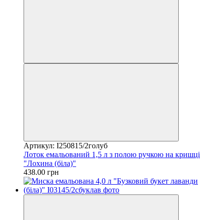
Артикул: I250815/2голуб
Лоток емальований 1,5 л з полою ручкою на кришці
"Лохина (біла)"
438.00 грн