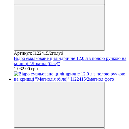
Артикул: I122415/2голуб
Відро емальоване циліндричне 12,0 л з полою ручкою на
кришці "Лохина (біле)"
1 032.00 грн