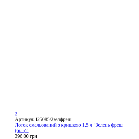
2
Артикул: I25085/2зелфрэш
Лоток емальований з кришкою 1,5 л "Зелень фреш
(біла)"
396.00 грн