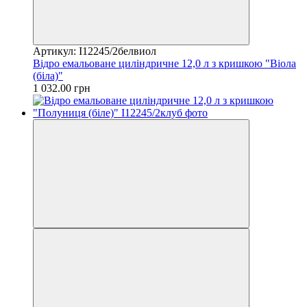
Артикул: I12245/2белвиол
Відро емальоване циліндричне 12,0 л з кришкою "Віола
(біла)"
1 032.00 грн