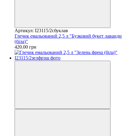
Артикул: I23115/2сбуклав
Глечик емальований 2,5 л "Бузковий букет лаванди
(біла)"
420.00 грн