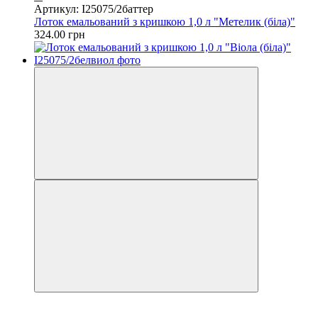
Артикул: I25075/2баттер
Лоток емальований з кришкою 1,0 л "Метелик (біла)"
324.00 грн