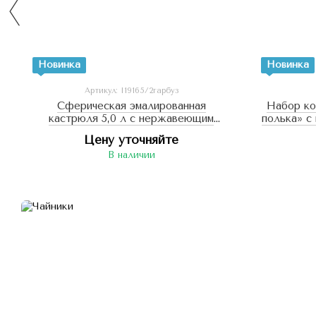
Новинка
Новинка
Артикул: I19165/2гарбуз
Сферическая эмалированная
Набор ко
кастрюля 5,0 л с нержавеющим
полька» с 
ободком «Тыква (белая)»
Цену уточняйте
В наличии