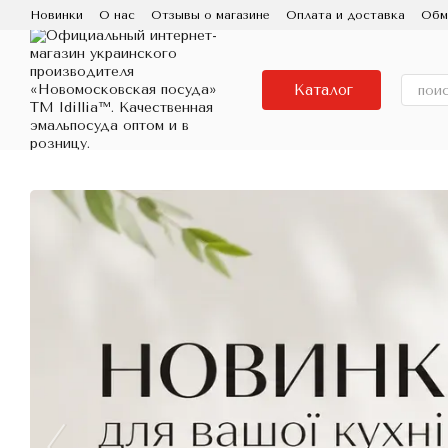
Перейти к основному контенту
Новинки
О нас
Отзывы о магазине
Оплата и доставка
Обм
Пользовательское соглашение
Контактная информация
Исп
Про бренд IDILIA, завод Новомосковский посуд
Фарфоровая
Каталог