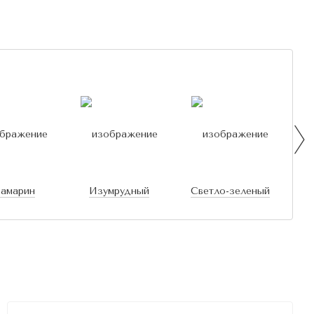
вамарин
Изумрудный
Светло-зеленый