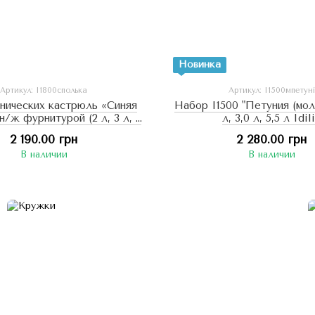
Новинка
Артикул: I1800сполька
Артикул: I1500мпетуні
нических кастрюль «Синяя
Набор I1500 "Петуния (моло
н/ж фурнитурой (2 л, 3 л, 4
л, 3,0 л, 5,5 л Idil
л)
2 190.00 грн
2 280.00 грн
В наличии
В наличии