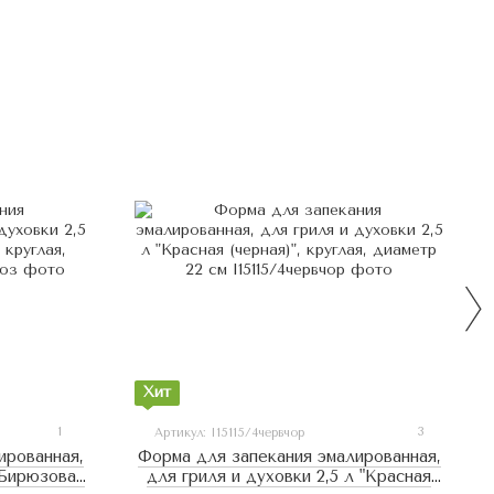
Хит
1
3
Артикул: I15115/4червчор
ированная,
Форма для запекания эмалированная,
"Бирюзовая
для гриля и духовки 2,5 л "Красная