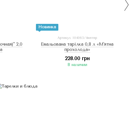
Новинка
Артикул: I04065/4мятпр
чная)" 2,0
Емальована тарілка 0,8 л «М'ятна
ia
прохолода»
228.00 грн
В наличии