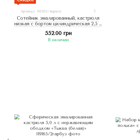
5
Артикул: I161115/4красн
Сотейник эмалированный, кастрюля
низкая с бортом цилиндрическая 2,5 л
с полой ручкой на крышке, "Красный
552.00 грн
(белый)"
В наличии