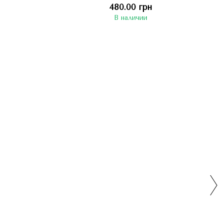
метр 22 см
(черная)", круглая, диаметр 22 см
480.00 грн
В наличии