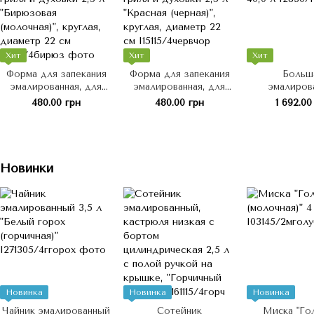
Хит
Хит
Хит
Форма для запекания
Форма для запекания
Больш
эмалированная, для
эмалированная, для
эмалиров
гриля и духовки 2,5 л
гриля и духовки 2,5 л
кастрюля с 
480.00 грн
480.00 грн
1 692.00
"Бирюзовая (молочная)",
"Красная (черная)",
40,0 
круглая, диаметр 22 см
круглая, диаметр 22 см
Новинки
Новинка
Новинка
Новинка
Чайник эмалированный
Сотейник
Миска "Го