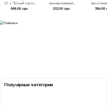
3,5 л "Белый горох
эмалированный,
(молочная
(горчичная)"
кастрюля низкая с
696.00 грн
552.00 грн
384.00 
бортом
цилиндрическая 2,5 л с
полой ручкой на
крышке, "Горчичный
(белый)"
Популярные категории