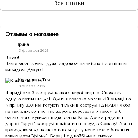
Все статьи
Отзывы о магазине
Ірина
13 февраля 2026
Вітаю!
Замовляла глечик- дуже задоволена якістю і зовнішнім
виглядом. Дякую!
Коваленко Тея
18 января 2026
Я придбала 3 каструлі вашого виробництва. Спочатку
одну, а потім ще дві. Одну я повезла маленькій онучці на
Кіпр. Іжу для неі готують тільки в каструлі ІДИЛІЯ! Якби
не так далеко і не так дорого перевезти літаком, я б
багато чого купила і відвезла на Кіпр. Дочка рада всі
дорогі "круті" каструлі поміняти на посуд з Самару! А я от
приглядаюся до вашого каталогу і у мене теж є бажання
повикидати "фірму". Борщ і т.д.найбільше смакує