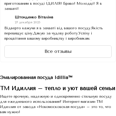
приготованим в посуді ІДИЛІЯ! Браво! Молодці! Я в
захваті!
Штонденко Віталіна
27 декабря 2025
Відверто кажучи я в захваті від вашого посуду.Якість
перевищує ціну.Дякую за чудову роботу.Успіху і
процвітання вашому виробництву і виробникам.
Все отзывы
Эмалированная посуда Idillia™
ТМ Идиллия – тепло и уют вашей семьи
Ищете прочную, надежную и одновременно стильную посуду
для ежедневного использования? Интернет-магазин ТМ
Идиллия от завода «Новомосковская посуда» – это то, что
вам нужно!