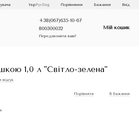
Порівняння
увача
Укр
Рус
Eng
Бажання
Вхід
+38(067)635-10-67
Мій кошик
800300032
Передзвонити вам?
кою 1,0 л "Світло-зелена"
 відгук
Порівняти
В бажання
и