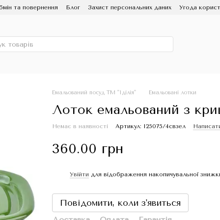
бмін та повернення
Блог
Захист персональних даних
Угода корист
ЗМІ про нас
Про бренд ІДІЛІЯ, заводу Новомосковський посуд
Емальований посуд ТМ "Іділія"
Емальовані лотки
Лоток емальований з криш
Немає в наявності
Артикул: I25075/4свзел
Написати
360.00 грн
Увійти
для відображення накопичувальної знижк
%
Повідомити, коли з'явиться
Доставка
Оплата
Гарантія