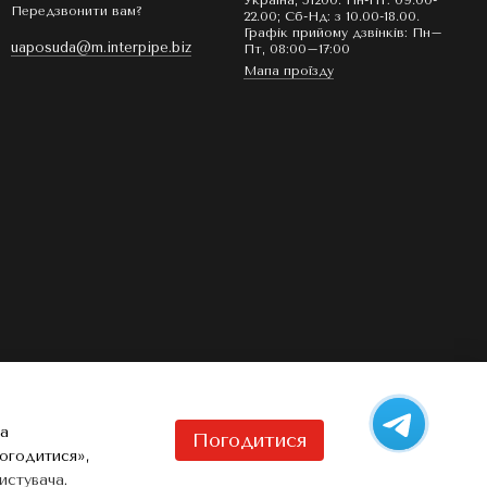
Україна, 51200. Пн-Пт: 09.00-
Передзвонити вам?
22.00; Сб-Нд: з 10.00-18.00.
Графік прийому дзвінків: Пн–
uaposuda@m.interpipe.biz
Пт, 08:00–17:00
Мапа проїзду
та
Погодитися
Погодитися»,
истувача
.