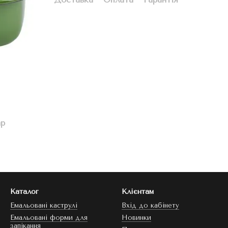
ар
Каталог
Клієнтам
Емальовані каструлі
Вхід до кабінету
Емальовані форми для
Новинки
запікання