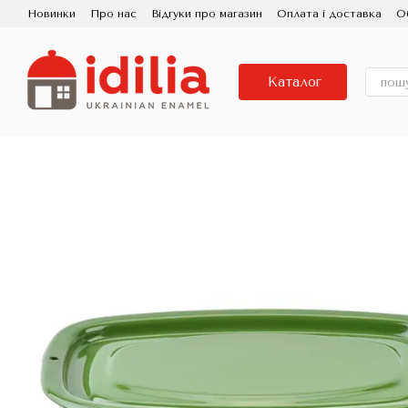
Перейти до основного контенту
Новинки
Про нас
Відгуки про магазин
Оплата і доставка
О
Контактна інформація
Використання та догляд
Партнерам
Порцелянова Емаль
Знижка
Каталог