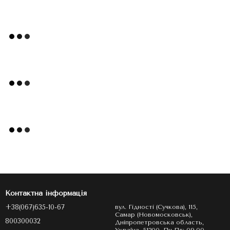
Контактна інформація
+38(067)635-10-67
вул. Гідності (Сучкова), 115,
Самар (Новомосковськ),
800300032
Дніпропетровська область,