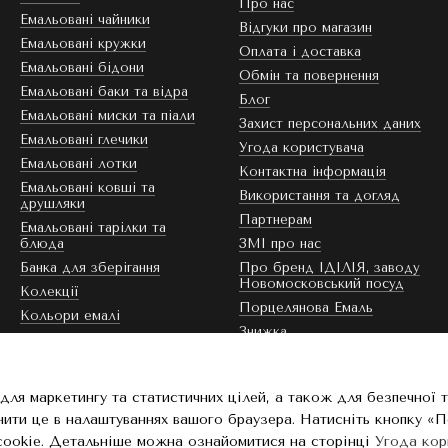
Про нас
Емальовані чайники
Відгуки про магазин
Емальовані кружки
Оплата і доставка
Емальовані бідони
Обмін та повернення
Емальовані баки та відра
Блог
Емальовані миски та піали
Захист персональних даних
Емальовані глечики
Угода користувача
Емальовані лотки
Контактна інформація
Емальовані ковші та
Використання та догляд
друшляки
Партнерам
Емальовані тарілки та
блюда
ЗМІ про нас
Банка для зберігання
Про бренд ІДІЛІЯ, заводу
Новомосковський посуд
Колекції
Порцелянова Емаль
Кольори емалі
Знижка
Ми в соцмережах
для маркетингу та статистичних цілей, а також для безпечної 
нити це в налаштуваннях вашого браузера. Натисніть кнопку «
cookie. Детальніше можна ознайомитися на сторінці
Угода кор